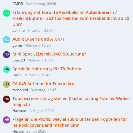
CMDR
Donnerstag, 09:36
Erfahrung mit Eurolite Pixelballs im Außenbereich /
Freilichtbühne – Sichtbarkeit bei Sommerabendicht ab 20
Uhr?
achimb
Mittwoch, 23:07
Audix D-Serie und AT8471
guma
Mittwoch, 18:30
Mini Spot LEDs mit DMX Steuerung?
toast23
Mittwoch, 16:17
Spezielle Halterung für T8-Röhren
HaBe
Mittwoch, 15:40
ZA-048 Antenne für Funkmikro
tonsound
Dienstag, 19:46
Touchscreen schräg stellen (flache Lösung / steiler Winkel
möglich)
Hanseat
1. August 2026
Frage an die Profis: wieviel sub´s unter den Topteilen für
ne Rock cover Band machen Sinn
Herbie
30. Juli 2026