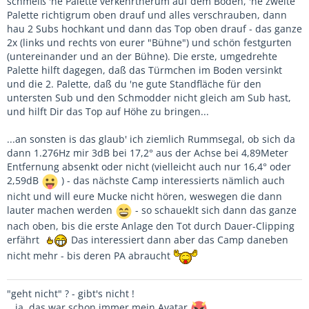
schmeiß 'ne Palette verkehrtherum auf dem Boden, 'ne zweite
Palette richtigrum oben drauf und alles verschrauben, dann
hau 2 Subs hochkant und dann das Top oben drauf - das ganze
2x (links und rechts von eurer "Bühne") und schön festgurten
(untereinander und an der Bühne). Die erste, umgedrehte
Palette hilft dagegen, daß das Türmchen im Boden versinkt
und die 2. Palette, daß du 'ne gute Standfläche für den
untersten Sub und den Schmodder nicht gleich am Sub hast,
und hilft Dir das Top auf Höhe zu bringen...
...an sonsten is das glaub' ich ziemlich Rummsegal, ob sich da
dann 1.276Hz mir 3dB bei 17,2° aus der Achse bei 4,89Meter
Entfernung absenkt oder nicht (vielleicht auch nur 16,4° oder
2,59dB
) - das nächste Camp interessierts nämlich auch
nicht und will eure Mucke nicht hören, weswegen die dann
lauter machen werden
- so schaueklt sich dann das ganze
nach oben, bis die erste Anlage den Tot durch Dauer-Clipping
erfährt
Das interessiert dann aber das Camp daneben
nicht mehr - bis deren PA abraucht
"geht nicht" ? - gibt's nicht !
...ja, das war schon immer mein Avatar