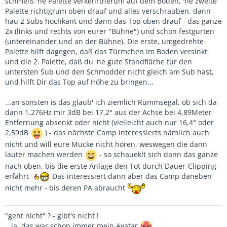
schmeiß 'ne Palette verkehrtherum auf dem Boden, 'ne zweite
Palette richtigrum oben drauf und alles verschrauben, dann
hau 2 Subs hochkant und dann das Top oben drauf - das ganze
2x (links und rechts von eurer "Bühne") und schön festgurten
(untereinander und an der Bühne). Die erste, umgedrehte
Palette hilft dagegen, daß das Türmchen im Boden versinkt
und die 2. Palette, daß du 'ne gute Standfläche für den
untersten Sub und den Schmodder nicht gleich am Sub hast,
und hilft Dir das Top auf Höhe zu bringen...
...an sonsten is das glaub' ich ziemlich Rummsegal, ob sich da
dann 1.276Hz mir 3dB bei 17,2° aus der Achse bei 4,89Meter
Entfernung absenkt oder nicht (vielleicht auch nur 16,4° oder
2,59dB
) - das nächste Camp interessierts nämlich auch
nicht und will eure Mucke nicht hören, weswegen die dann
lauter machen werden
- so schaueklt sich dann das ganze
nach oben, bis die erste Anlage den Tot durch Dauer-Clipping
erfährt
Das interessiert dann aber das Camp daneben
nicht mehr - bis deren PA abraucht
"geht nicht" ? - gibt's nicht !
...ja, das war schon immer mein Avatar