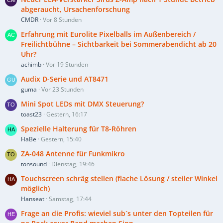
abgeraucht, Ursachenforschung
CMDR
Vor 8 Stunden
Erfahrung mit Eurolite Pixelballs im Außenbereich /
Freilichtbühne – Sichtbarkeit bei Sommerabendicht ab 20
Uhr?
achimb
Vor 19 Stunden
Audix D-Serie und AT8471
guma
Vor 23 Stunden
Mini Spot LEDs mit DMX Steuerung?
toast23
Gestern, 16:17
Spezielle Halterung für T8-Röhren
HaBe
Gestern, 15:40
ZA-048 Antenne für Funkmikro
tonsound
Dienstag, 19:46
Touchscreen schräg stellen (flache Lösung / steiler Winkel
möglich)
Hanseat
Samstag, 17:44
Frage an die Profis: wieviel sub´s unter den Topteilen für