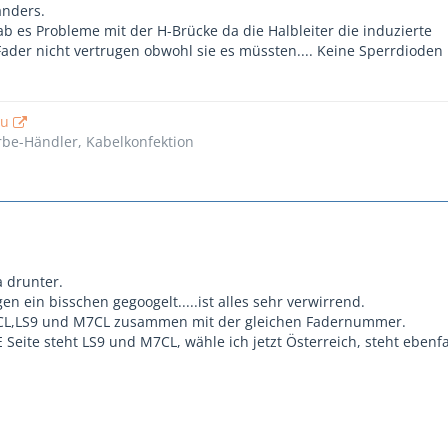
anders.
ab es Probleme mit der H-Brücke da die Halbleiter die induzierte
der nicht vertrugen obwohl sie es müssten.... Keine Sperrdioden
eu
e-Händler, Kabelkonfektion
a drunter.
n ein bisschen gegoogelt.....ist alles sehr verwirrend.
L,LS9 und M7CL zusammen mit der gleichen Fadernummer.
Seite steht LS9 und M7CL, wähle ich jetzt Österreich, steht ebenfa