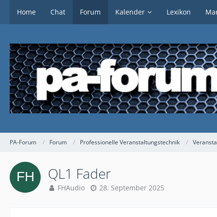
Home
Chat
Forum
Kalender
Lexikon
Mar
PA-Forum
Forum
Professionelle Veranstaltungstechnik
Veransta
QL1 Fader
FHAudio
28. September 2025