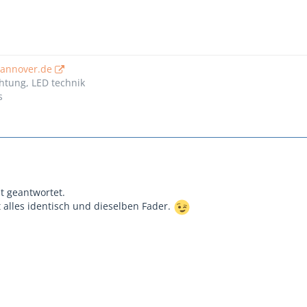
hannover.de
htung, LED technik
s
t geantwortet.
t alles identisch und dieselben Fader.