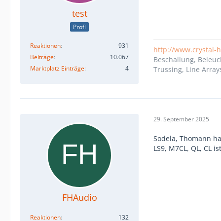
test
Profi
Reaktionen
931
http://www.crystal-
Beiträge
10.067
Beschallung, Beleuc
Marktplatz Einträge
4
Trussing, Line Array
29. September 2025
Sodela, Thomann ha
LS9, M7CL, QL, CL is
FHAudio
Reaktionen
132