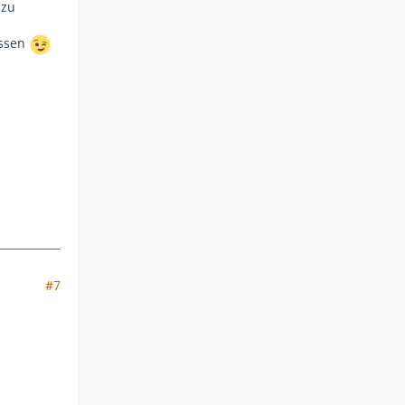
 zu
assen
#7