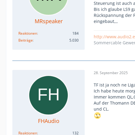
Steuerung ist auch 
Bis ich glaube LS9 g
Rückspannung der Fa
MRspeaker
eingebaut,,,
Reaktionen
184
http://www.audio2.
Beiträge
5.030
Sommercable Gewerb
28. September 2025
TF ist ja noch ne Lig
Ich habe heute morge
Immer kommen QL,C
Auf der Thomann DE 
und CL.
FHAudio
Reaktionen
132