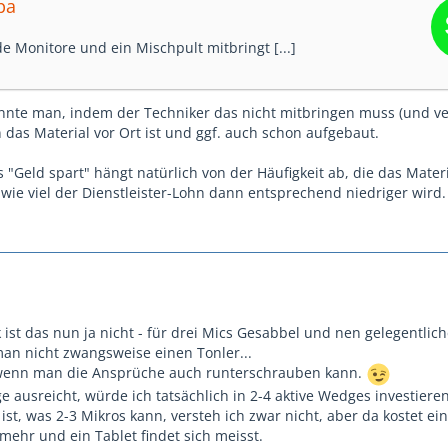
pa
de Monitore und ein Mischpult mitbringt [...]
önnte man, indem der Techniker das nicht mitbringen muss (und v
 das Material vor Ort ist und ggf. auch schon aufgebaut.
"Geld spart" hängt natürlich von der Häufigkeit ab, die das Mater
 wie viel der Dienstleister-Lohn dann entsprechend niedriger wird.
ist das nun ja nicht - für drei Mics Gesabbel und nen gelegentlic
man nicht zwangsweise einen Tonler...
, wenn man die Ansprüche auch runterschrauben kann.
 ausreicht, würde ich tatsächlich in 2-4 aktive Wedges investier
ist, was 2-3 Mikros kann, versteh ich zwar nicht, aber da kostet ei
 mehr und ein Tablet findet sich meisst.