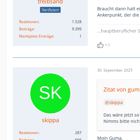
treibsand
Braucht dann halt e
Verifiziert
Ankerpunkt, der die 
Reaktionen
1.528
Beiträge
9.399
...hauptberuflicher S
Marktplatz Einträge
1
1
30. September 2025
Zitat von gum
skippa
Das wäre jetzt so
skippa
Nimms bitte nicht
Reaktionen
287
Moin Guma,
Beiträge
666