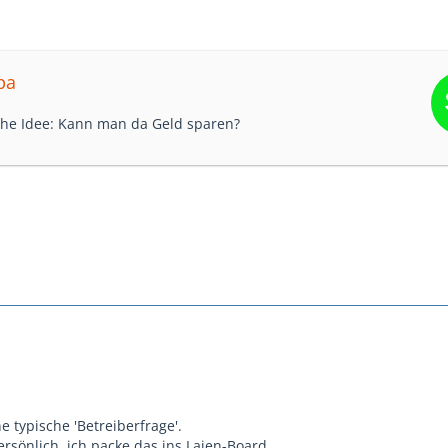
pa
che Idee: Kann man da Geld sparen?
.
e typische 'Betreiberfrage'.
rsönlich, ich packe das ins Laien-Board.