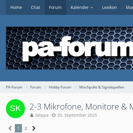
Home
Chat
Forum
Kalender
Lexikon
Mar
PA-Forum
Forum
Hobby Forum
Mischpulte & Signalquellen
2-3 Mikrofone, Monitore & 
skippa
30. September 2025
1
2