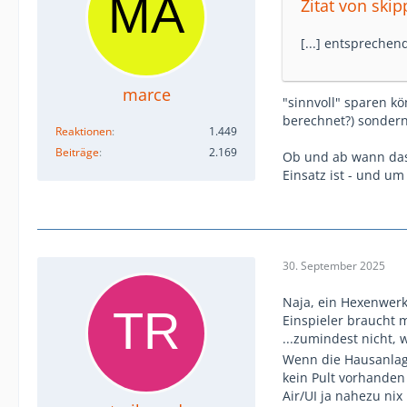
Zitat von skip
[...] entsprechen
marce
"sinnvoll" sparen k
berechnet?) sondern
Reaktionen
1.449
Beiträge
2.169
Ob und ab wann das 
Einsatz ist - und um
30. September 2025
Naja, ein Hexenwerk 
Einspieler braucht 
...zumindest nicht
Wenn die Hausanlage
kein Pult vorhanden 
Air/UI ja nahezu nix