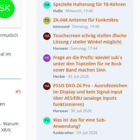
Spezielle Halterung für T8-Röhren
HaBe
Mittwoch, 15:40
ZA-048 Antenne für Funkmikro
tonsound
Dienstag, 19:46
ermutlich
Touchscreen schräg stellen (flache
Lösung / steiler Winkel möglich)
Hanseat
Samstag, 17:44
ial im
Frage an die Profis: wieviel sub´s
unter den Topteilen für ne Rock
cover Band machen Sinn
Herbie
30. Juli 2026
PSSO DXO-26 Pro - Ausrufezeichen
#5
im Display und kein Signal-Input
über AES/EBU (analoge Inputs
hen
funktionieren)
Hanseat
30. Juli 2026
Was ist das für eine Sub-
en. Warum
Anwendung?
n XR/X
funkbrother
29. Juli 2026