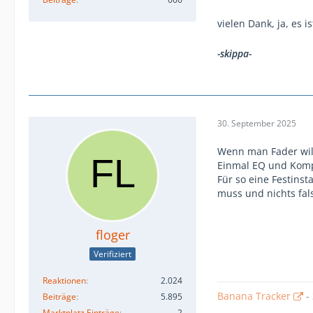
vielen Dank, ja, es i
-skippa-
30. September 2025
Wenn man Fader will
Einmal EQ und Komp
Für so eine Festinst
muss und nichts fal
floger
Verifiziert
Reaktionen
2.024
Banana Tracker
-
Beiträge
5.895
Marktplatz Einträge
2