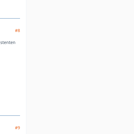
#8
istenten
#9