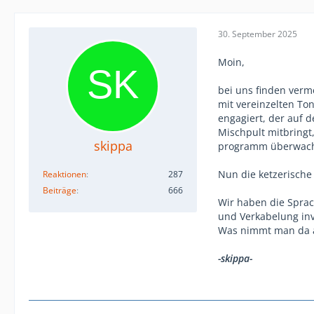
30. September 2025
Moin,
bei uns finden ver
mit vereinzelten To
engagiert, der auf 
Mischpult mitbringt
skippa
programm überwacht
Nun die ketzerische
Reaktionen
287
Beiträge
666
Wir haben die Sprach
und Verkabelung inv
Was nimmt man da am
-skippa-