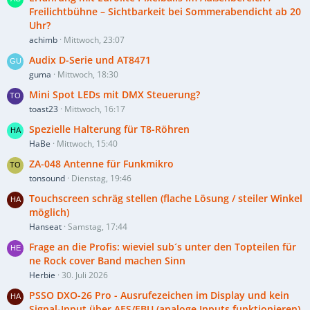
Freilichtbühne – Sichtbarkeit bei Sommerabendicht ab 20
Uhr?
achimb
Mittwoch, 23:07
Audix D-Serie und AT8471
guma
Mittwoch, 18:30
Mini Spot LEDs mit DMX Steuerung?
toast23
Mittwoch, 16:17
Spezielle Halterung für T8-Röhren
HaBe
Mittwoch, 15:40
ZA-048 Antenne für Funkmikro
tonsound
Dienstag, 19:46
Touchscreen schräg stellen (flache Lösung / steiler Winkel
möglich)
Hanseat
Samstag, 17:44
Frage an die Profis: wieviel sub´s unter den Topteilen für
ne Rock cover Band machen Sinn
Herbie
30. Juli 2026
PSSO DXO-26 Pro - Ausrufezeichen im Display und kein
Signal-Input über AES/EBU (analoge Inputs funktionieren)