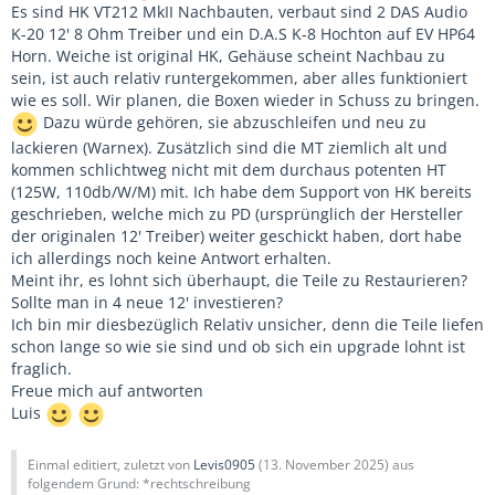
Es sind HK VT212 MkII Nachbauten, verbaut sind 2 DAS Audio
K-20 12' 8 Ohm Treiber und ein D.A.S K-8 Hochton auf EV HP64
Horn. Weiche ist original HK, Gehäuse scheint Nachbau zu
sein, ist auch relativ runtergekommen, aber alles funktioniert
wie es soll. Wir planen, die Boxen wieder in Schuss zu bringen.
Dazu würde gehören, sie abzuschleifen und neu zu
lackieren (Warnex). Zusätzlich sind die MT ziemlich alt und
kommen schlichtweg nicht mit dem durchaus potenten HT
(125W, 110db/W/M) mit. Ich habe dem Support von HK bereits
geschrieben, welche mich zu PD (ursprünglich der Hersteller
der originalen 12' Treiber) weiter geschickt haben, dort habe
ich allerdings noch keine Antwort erhalten.
Meint ihr, es lohnt sich überhaupt, die Teile zu Restaurieren?
Sollte man in 4 neue 12' investieren?
Ich bin mir diesbezüglich Relativ unsicher, denn die Teile liefen
schon lange so wie sie sind und ob sich ein upgrade lohnt ist
fraglich.
Freue mich auf antworten
Luis
Einmal editiert, zuletzt von
Levis0905
(
13. November 2025
) aus
folgendem Grund: *rechtschreibung