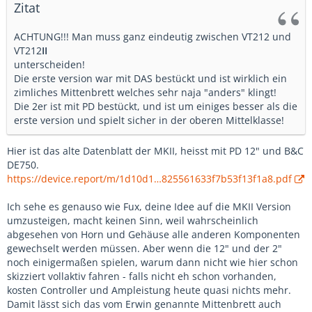
Zitat
ACHTUNG!!! Man muss ganz eindeutig zwischen VT212 und
VT212
II
unterscheiden!
Die erste version war mit DAS bestückt und ist wirklich ein
zimliches Mittenbrett welches sehr naja "anders" klingt!
Die 2er ist mit PD bestückt, und ist um einiges besser als die
erste version und spielt sicher in der oberen Mittelklasse!
Hier ist das alte Datenblatt der MKII, heisst mit PD 12" und B&C
DE750.
https://device.report/m/1d10d1…825561633f7b53f13f1a8.pdf
Ich sehe es genauso wie Fux, deine Idee auf die MKII Version
umzusteigen, macht keinen Sinn, weil wahrscheinlich
abgesehen von Horn und Gehäuse alle anderen Komponenten
gewechselt werden müssen. Aber wenn die 12" und der 2"
noch einigermaßen spielen, warum dann nicht wie hier schon
skizziert vollaktiv fahren - falls nicht eh schon vorhanden,
kosten Controller und Ampleistung heute quasi nichts mehr.
Damit lässt sich das vom Erwin genannte Mittenbrett auch