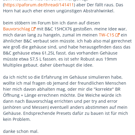
(
https://paforum.de/thread/141411
) aber Der fällt raus. Das
Horn hat auch eher einen ungünstigen Abstrahlwinkel.
beim stöbern im Forum bin ich dann auf diesen
Bauvorschlag
mit B&C 15HCX76 gestoßen. meine Idee war,
mich daran lang zu hangeln, zumal im meinen
TW-C15
ein
ähnlicher B&C verbaut sein müsste. ich hab also mal gerechnet
wie groß die gehäuse sind, und habe herausgefinden dass das
B&C gehäuse etwa 61,25L fasst. das vorhanden Gehäuse
müsste etwa 57,5 L fassen. es ist sehr Robust aus 19mm
Multiplex gebaut. daher überhaupt die idee.
da ich nicht so die Erfahrung im Gehäuse simulieren habe,
wollte ich mal fragen ob Jemand der freundlichen Menschen
hier mich davon abhalten mag, oder mir die "korrekte" BR
Öffnung + Länge errechnen möchte. Die Weiche würde ich
dann nach Bauvorschlag errichten und per try and error
(anhören und Messen) eventuell anders abstimmen auf mein
Gehäuse. Endsprechende Presets dafür zu bauen ist für mich
kein Problem.
danke schon mal.