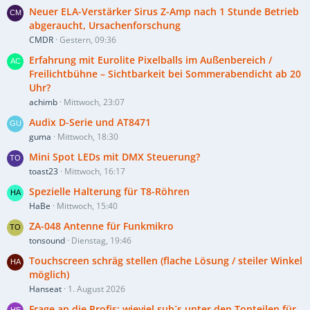
Neuer ELA-Verstärker Sirus Z-Amp nach 1 Stunde Betrieb
abgeraucht, Ursachenforschung
CMDR
Gestern, 09:36
Erfahrung mit Eurolite Pixelballs im Außenbereich /
Freilichtbühne – Sichtbarkeit bei Sommerabendicht ab 20
Uhr?
achimb
Mittwoch, 23:07
Audix D-Serie und AT8471
guma
Mittwoch, 18:30
Mini Spot LEDs mit DMX Steuerung?
toast23
Mittwoch, 16:17
Spezielle Halterung für T8-Röhren
HaBe
Mittwoch, 15:40
ZA-048 Antenne für Funkmikro
tonsound
Dienstag, 19:46
Touchscreen schräg stellen (flache Lösung / steiler Winkel
möglich)
Hanseat
1. August 2026
Frage an die Profis: wieviel sub´s unter den Topteilen für