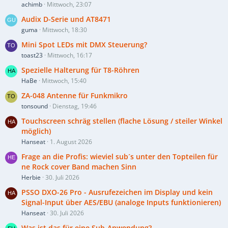
achimb
Mittwoch, 23:07
Audix D-Serie und AT8471
guma
Mittwoch, 18:30
Mini Spot LEDs mit DMX Steuerung?
toast23
Mittwoch, 16:17
Spezielle Halterung für T8-Röhren
HaBe
Mittwoch, 15:40
ZA-048 Antenne für Funkmikro
tonsound
Dienstag, 19:46
Touchscreen schräg stellen (flache Lösung / steiler Winkel
möglich)
Hanseat
1. August 2026
Frage an die Profis: wieviel sub´s unter den Topteilen für
ne Rock cover Band machen Sinn
Herbie
30. Juli 2026
PSSO DXO-26 Pro - Ausrufezeichen im Display und kein
Signal-Input über AES/EBU (analoge Inputs funktionieren)
Hanseat
30. Juli 2026
Was ist das für eine Sub-Anwendung?