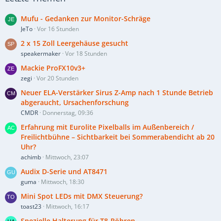
Mufu - Gedanken zur Monitor-Schräge
JeTo
Vor 16 Stunden
2 x 15 Zoll Leergehäuse gesucht
speakermaker
Vor 18 Stunden
Mackie ProFX10v3+
zegi
Vor 20 Stunden
Neuer ELA-Verstärker Sirus Z-Amp nach 1 Stunde Betrieb
abgeraucht, Ursachenforschung
CMDR
Donnerstag, 09:36
Erfahrung mit Eurolite Pixelballs im Außenbereich /
Freilichtbühne – Sichtbarkeit bei Sommerabendicht ab 20
Uhr?
achimb
Mittwoch, 23:07
Audix D-Serie und AT8471
guma
Mittwoch, 18:30
Mini Spot LEDs mit DMX Steuerung?
toast23
Mittwoch, 16:17
Spezielle Halterung für T8-Röhren