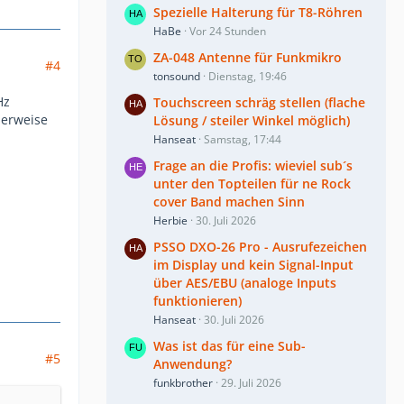
Spezielle Halterung für T8-Röhren
HaBe
Vor 24 Stunden
ZA-048 Antenne für Funkmikro
#4
tonsound
Dienstag, 19:46
Hz
Touchscreen schräg stellen (flache
lerweise
Lösung / steiler Winkel möglich)
Hanseat
Samstag, 17:44
Frage an die Profis: wieviel sub´s
unter den Topteilen für ne Rock
cover Band machen Sinn
Herbie
30. Juli 2026
PSSO DXO-26 Pro - Ausrufezeichen
im Display und kein Signal-Input
über AES/EBU (analoge Inputs
funktionieren)
Hanseat
30. Juli 2026
Was ist das für eine Sub-
#5
Anwendung?
funkbrother
29. Juli 2026