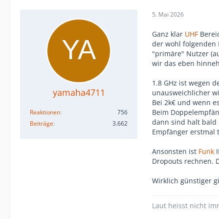
5. Mai 2026
Ganz klar
UHF
Bereic
der wohl folgenden N
"primäre" Nutzer (
wir das eben hinne
1.8 GHz ist wegen d
yamaha4711
unausweichlicher wi
Bei 2k€ und wenn es 
Beim Doppelempfänge
Reaktionen
756
dann sind halt bald
Beiträge
3.662
Empfänger erstmal t
Ansonsten ist
Funk
I
Dropouts rechnen. D
Wirklich günstiger gi
Laut heisst nicht im