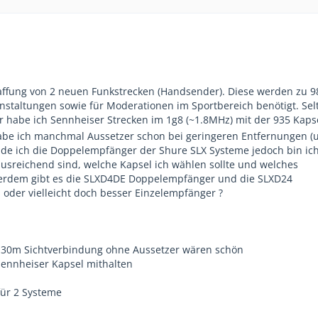
affung von 2 neuen Funkstrecken (Handsender). Diese werden zu 9
nstaltungen sowie für Moderationen im Sportbereich benötigt. Sel
r habe ich Sennheiser Strecken im 1g8 (~1.8MHz) mit der 935 Kaps
abe ich manchmal Aussetzer schon bei geringeren Entfernungen (
inde ich die Doppelempfänger der Shure SLX Systeme jedoch bin ic
ausreichend sind, welche Kapsel ich wählen sollte und welches
rdem gibt es die SLXD4DE Doppelempfänger und die SLXD24
 oder vielleicht doch besser Einzelempfänger ?
e 30m Sichtverbindung ohne Aussetzer wären schön
 Sennheiser Kapsel mithalten
für 2 Systeme