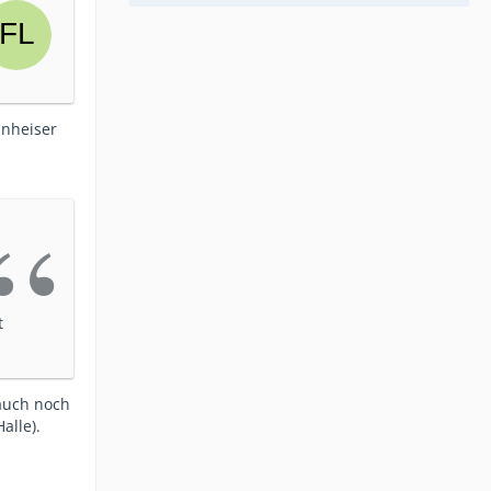
nnheiser
t
 auch noch
alle).