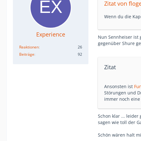
Zitat von flog
Wenn du die Kap
Experience
Nun Sennheiser ist g
gegenüber Shure ge
Reaktionen
26
Beiträge
92
Zitat
Ansonsten ist
Fu
Störungen und Dr
immer noch eine 
Schon klar ... leide
sagen wie toll der Ga
Schön wären halt min