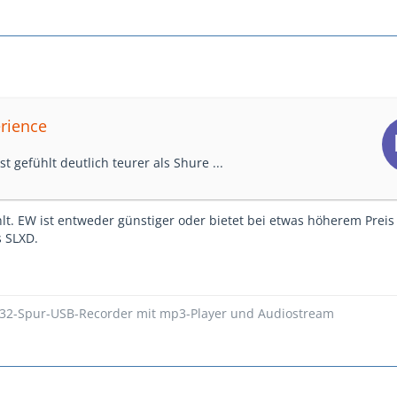
erience
t gefühlt deutlich teurer als Shure ...
lt. EW ist entweder günstiger oder bietet bei etwas höherem Prei
s SLXD.
 32-Spur-USB-Recorder mit mp3-Player und Audiostream