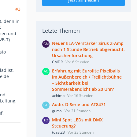
Jetzt anmelden
#3
t, denn in
s
Letzte Themen
nnen und
B-T).
Neuer ELA-Verstärker Sirus Z-Amp
nach 1 Stunde Betrieb abgeraucht,
sto
Ursachenforschung
CMDR
Vor 6 Stunden
ad ist,
Erfahrung mit Eurolite Pixelballs
beide
im Außenbereich / Freilichtbühne
– Sichtbarkeit bei
Sommerabendicht ab 20 Uhr?
und
achimb
Vor 16 Stunden
Leitung.
Audix D-Serie und AT8471
guma
Vor 21 Stunden
f.
Mini Spot LEDs mit DMX
Steuerung?
toast23
Vor 23 Stunden