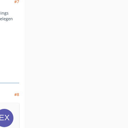
#7
dings
belegen
#8