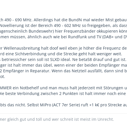
h 490 - 690 MHz. Allerdings hat die BundN mal wieder Mist gebau
ovellierung ist der Bereich 490 - 602 MHz so freigegeben, als das
augenscheinlich Bundeswehr) hier Frequenzbänder okkupieren kö
hmen müssen, ähnlich auch wie bei Rundfunk und TV (DAB+ und DV
er Wellenausbreitung halt doof weil eben je höher die Frequenz de
rd eine Sichtverbindung und die Strecke geht halt weniger weit.
betriessicher sein soll ist SLXD ideal. Ne beta58 drauf und gut ist.
r ist halt immer das übel, wenn einer der beiden Empfänger mal
 2 Empfänger in Reparatur. Wenn das Netzteil ausfällt, dann sind 
ot.
MMER ein Notbehelf und man muss halt jederzeit mit Störungen 
ie beste Verbindung zwischen 2 Punkten ist halt immer noch eine 
bts das nicht. Selbst MiPro (ACT 7er Serie) ruft +1 k€ pro Strecke au
mer gleich gut und toll und wer schreit ist meist im Unrecht.