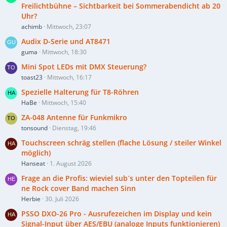
Freilichtbühne – Sichtbarkeit bei Sommerabendicht ab 20
Uhr?
achimb
Mittwoch, 23:07
Audix D-Serie und AT8471
guma
Mittwoch, 18:30
Mini Spot LEDs mit DMX Steuerung?
toast23
Mittwoch, 16:17
Spezielle Halterung für T8-Röhren
HaBe
Mittwoch, 15:40
ZA-048 Antenne für Funkmikro
tonsound
Dienstag, 19:46
Touchscreen schräg stellen (flache Lösung / steiler Winkel
möglich)
Hanseat
1. August 2026
Frage an die Profis: wieviel sub´s unter den Topteilen für
ne Rock cover Band machen Sinn
Herbie
30. Juli 2026
PSSO DXO-26 Pro - Ausrufezeichen im Display und kein
Signal-Input über AES/EBU (analoge Inputs funktionieren)