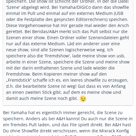
speichern. Die show ist schlicht der Ordner, in der die Datei
'Szene' abgelegt wird. Bei Yamaha/DiGiCo dann das showfile
einmal im Pult und einmal auf ein externes Medium (USB
oder die Festplatte des gesyncten Editorrechners) speichen.
Diese Vorgehensweise hat mir gerade mal wieder den Arsch
gerettet. Bei Beridas/A&H merkt sich das Pult selbst nur die
Szenen einer show. Einen Ordner voller Szenendateien geht
nur auf das externe Medium. Läd ein anderer user eine
neue show, sind alle Szenen logischerweise weg. Ich
speichere also die 'Fremdshow', lade meine show von usb,
arbeite in einer Szene, speichere die Szene und meine show
mit der darin enthaltenen Szene und lade wieder die
Fremdshow. Beim Kopieren meiner show auf den
„Fremdstick“ schaffe ich es, ein leeres showfile zu erzeugen,
d.h. die bearbeitete Szene ist weg! Gut dass es von Anfang
an einen zweiten Stick gibt, auf dem es meine show und
damit auch meine Szene noch gibt.
Bei Yamaha hat es eigentlich immer gereicht, die Scene zu
speichern. Anders als bei A&H kannst Du auch nur die Szene in
ein fremdes Pult laden, und das File spielt direkt. Bei A&H hast
Du ohne Showfile direkt verschissen, wenn die Mixrack Konfig