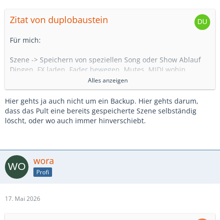
Zitat von duplobaustein
Für mich:
Szene -> Speichern von speziellen Song oder Show Ablauf
Dingen. FX laden, Fader bewegen, Mutes, MIDI wohin
schicken, irgendsowas.
Alles anzeigen
Show -> Backup
Hier gehts ja auch nicht um ein Backup. Hier gehts darum,
dass das Pult eine bereits gespeicherte Szene selbständig
Szenen sind kein Backup. Ich speichere grundsätzlich nur
löscht, oder wo auch immer hinverschiebt.
Shows als Backup und jedes Projekt bekommt seine eigene
Show.
wora
Profi
17. Mai 2026