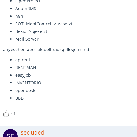
OpenProject
AdamRMS
n8n
SOTI MobiControl -> gesetzt
Bexio -> gesetzt
Mail Server
angesehen aber aktuell rausgeflogen sind:
epirent
RENTMAN
easyjob
INVENTORIO
opendesk
BBB
1
secluded