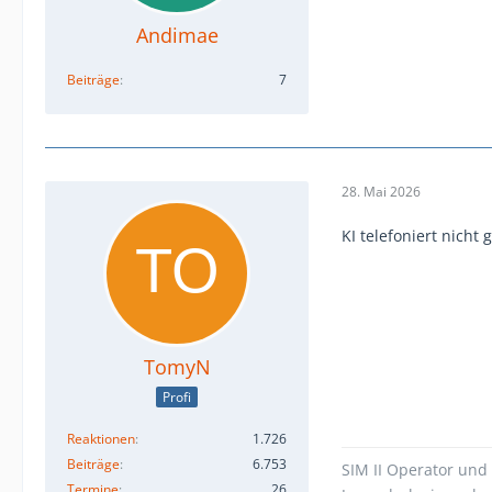
Andimae
Beiträge
7
28. Mai 2026
KI telefoniert nicht
TomyN
Profi
Reaktionen
1.726
Beiträge
6.753
SIM II Operator und 
Termine
26