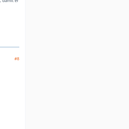
, damit er
#8