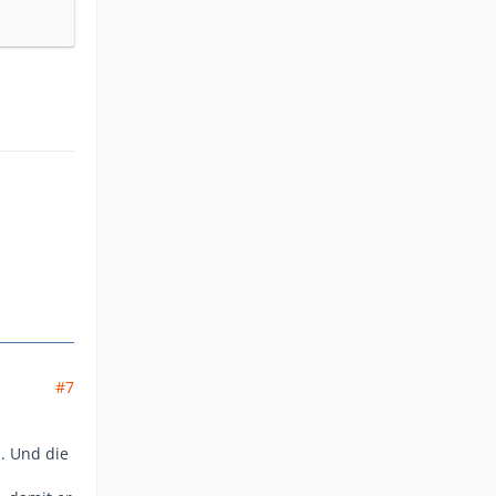
#7
.. Und die