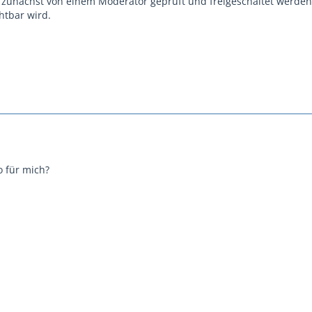
 zunächst von einem Moderator geprüft und freigeschaltet werden
chtbar wird.
o für mich?