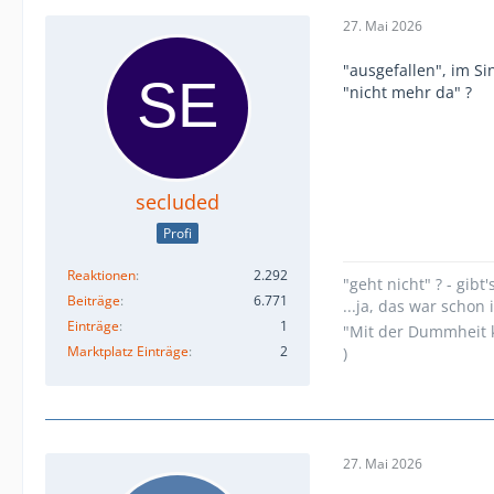
27. Mai 2026
"ausgefallen", im Si
"nicht mehr da" ?
secluded
Profi
Reaktionen
2.292
"geht nicht" ? - gibt'
Beiträge
6.771
...ja, das war scho
Einträge
1
"Mit der Dummheit k
Marktplatz Einträge
2
)
27. Mai 2026