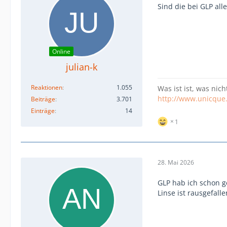
Sind die bei GLP all
Online
julian-k
Reaktionen
1.055
Was ist ist, was nich
http://www.unicque
Beiträge
3.701
Einträge
14
1
28. Mai 2026
GLP hab ich schon ge
Linse ist rausgefall