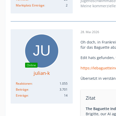
Jugendschwimmabze
Marktplatz Einträge
2
Meine kommerzielle
28. Mai 2026
Oh doch, in Frankre
für das Baguette ab
Edit hats gefunden, 
Online
https://lebaguettein
julian-k
Übersetzt in verstä
Reaktionen
1.055
Beiträge
3.701
Einträge
14
Zitat
The Baguette In
Brigitte, our AI a