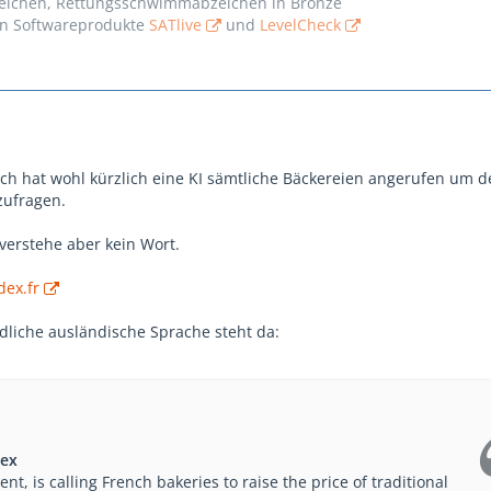
ichen, Rettungsschwimmabzeichen in Bronze
n Softwareprodukte
SATlive
und
LevelCheck
ich hat wohl kürzlich eine KI sämtliche Bäckereien angerufen um d
zufragen.
verstehe aber kein Wort.
dex.fr
ndliche ausländische Sprache steht da:
dex
gent, is calling French bakeries to raise the price of traditional