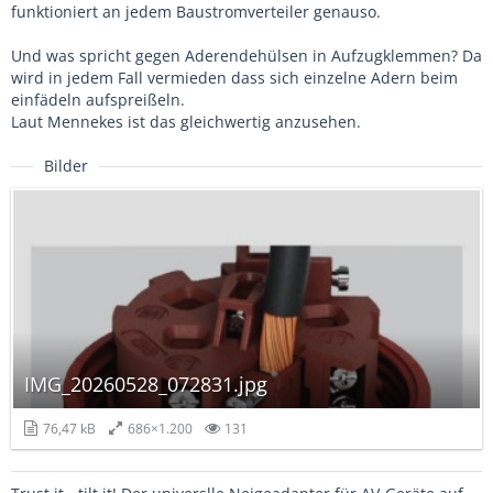
funktioniert an jedem Baustromverteiler genauso.
Und was spricht gegen Aderendehülsen in Aufzugklemmen? Da
wird in jedem Fall vermieden dass sich einzelne Adern beim
einfädeln aufspreißeln.
Laut Mennekes ist das gleichwertig anzusehen.
Bilder
IMG_20260528_072831.jpg
76,47 kB
686×1.200
131