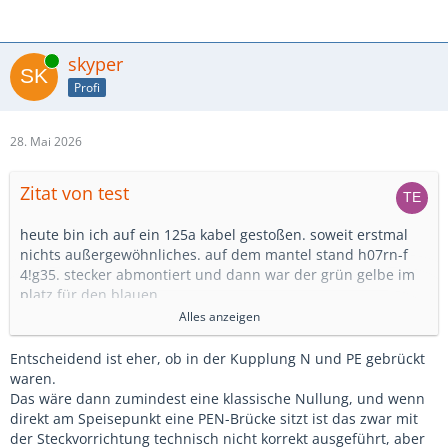
Online
skyper
Profi
28. Mai 2026
Zitat von test
heute bin ich auf ein 125a kabel gestoßen. soweit erstmal
nichts außergewöhnliches. auf dem mantel stand h07rn-f
4!g35. stecker abmontiert und dann war der grün gelbe im
platz für den blauen.
grün gelb war leer !!
Alles anzeigen
dazu dann auch noch hülsen in einem mennekes stecker
der adern schutz drinn hatte.
Entscheidend ist eher, ob in der Kupplung N und PE gebrückt
die hülsen lassen auf eine gewisse expertise schließen.
waren.
Das wäre dann zumindest eine klassische Nullung, und wenn
ich dachte, das wir hier drüber hinweg sind.
direkt am Speisepunkt eine PEN-Brücke sitzt ist das zwar mit
der Steckvorrichtung technisch nicht korrekt ausgeführt, aber