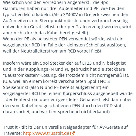
Wie schon von den Vorrednern angemerkt - die 4pol-
Garnituren haben nur drei Außenleiter und PE, wie bei den
typischen Motorkabeln. (Also 3*400V in Dreieck zwischen den
Außenleitern, ein Sternpunkt müsste dann verbraucherseitig
entweder im Gerät selbst, oder per Trafo erzeugt werden, wird
aber nicht durch das Kabel bereitgestellt)
Wenn der PE als belasteter PEN verwendet würde, wird ein
vorgelagerter RCD im Falle der kleinsten Schieflast auslösen,
weil der Neutralleiterstrom am RCD vorbei fließt.
Insofern wäre ein 5pol Stecker der auf L123 und N belegt ist
und in der Kupplung(!) N und PE gebrückt hat die steckbare
"Baustromkasten"-Lösung, die trotzdem nicht normgemäß ist.
(U.a. weil an einem korrekt verschalteten 5pol TNC-S
Speisepunkt (also N und PE bereits aufgetrennt) ein
vorgelagerter RCD bei einem Körperschluss ausgehebelt würde
- der Fehlerstrom über ein geerdetes Gehäuse fließt dann über
den vom Kabel neu geschaffenen PEN durch den RCD statt
daran vorbei, und wird entsprechend nicht erkannt)
Trust it - tilt it! Der universlle Neigeadapter für AV-Geräte auf
Traverse:
http://www.trusstilt.de