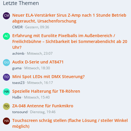
Letzte Themen
Neuer ELA-Verstärker Sirus Z-Amp nach 1 Stunde Betrieb
abgeraucht, Ursachenforschung
CMDR
Gestern, 09:36
Erfahrung mit Eurolite Pixelballs im Außenbereich /
Freilichtbühne – Sichtbarkeit bei Sommerabendicht ab 20
Uhr?
achimb
Mittwoch, 23:07
Audix D-Serie und AT8471
guma
Mittwoch, 18:30
Mini Spot LEDs mit DMX Steuerung?
toast23
Mittwoch, 16:17
Spezielle Halterung für T8-Röhren
HaBe
Mittwoch, 15:40
ZA-048 Antenne für Funkmikro
tonsound
Dienstag, 19:46
Touchscreen schräg stellen (flache Lösung / steiler Winkel
möglich)