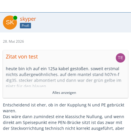
Online
skyper
Profi
28. Mai 2026
Zitat von test
heute bin ich auf ein 125a kabel gestoßen. soweit erstmal
nichts außergewöhnliches. auf dem mantel stand h07rn-f
4!g35. stecker abmontiert und dann war der grün gelbe im
platz für den blauen.
grün gelb war leer !!
Alles anzeigen
dazu dann auch noch hülsen in einem mennekes stecker
der adern schutz drinn hatte.
Entscheidend ist eher, ob in der Kupplung N und PE gebrückt
die hülsen lassen auf eine gewisse expertise schließen.
waren.
Das wäre dann zumindest eine klassische Nullung, und wenn
ich dachte, das wir hier drüber hinweg sind.
direkt am Speisepunkt eine PEN-Brücke sitzt ist das zwar mit
der Steckvorrichtung technisch nicht korrekt ausgeführt, aber