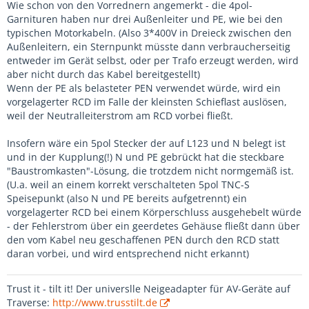
Wie schon von den Vorrednern angemerkt - die 4pol-
Garnituren haben nur drei Außenleiter und PE, wie bei den
typischen Motorkabeln. (Also 3*400V in Dreieck zwischen den
Außenleitern, ein Sternpunkt müsste dann verbraucherseitig
entweder im Gerät selbst, oder per Trafo erzeugt werden, wird
aber nicht durch das Kabel bereitgestellt)
Wenn der PE als belasteter PEN verwendet würde, wird ein
vorgelagerter RCD im Falle der kleinsten Schieflast auslösen,
weil der Neutralleiterstrom am RCD vorbei fließt.
Insofern wäre ein 5pol Stecker der auf L123 und N belegt ist
und in der Kupplung(!) N und PE gebrückt hat die steckbare
"Baustromkasten"-Lösung, die trotzdem nicht normgemäß ist.
(U.a. weil an einem korrekt verschalteten 5pol TNC-S
Speisepunkt (also N und PE bereits aufgetrennt) ein
vorgelagerter RCD bei einem Körperschluss ausgehebelt würde
- der Fehlerstrom über ein geerdetes Gehäuse fließt dann über
den vom Kabel neu geschaffenen PEN durch den RCD statt
daran vorbei, und wird entsprechend nicht erkannt)
Trust it - tilt it! Der universlle Neigeadapter für AV-Geräte auf
Traverse:
http://www.trusstilt.de