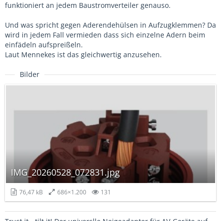
funktioniert an jedem Baustromverteiler genauso.
Und was spricht gegen Aderendehülsen in Aufzugklemmen? Da
wird in jedem Fall vermieden dass sich einzelne Adern beim
einfädeln aufspreißeln.
Laut Mennekes ist das gleichwertig anzusehen.
Bilder
IMG_20260528_072831.jpg
76,47 kB
686×1.200
131