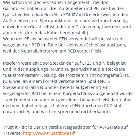
Wie schon von den Vorrednern angemerkt - die 4pol-
Garnituren haben nur drei Außenleiter und PE, wie bei den
typischen Motorkabeln. (Also 3*400V in Dreieck zwischen den
Außenleitern, ein Sternpunkt müsste dann verbraucherseitig
entweder im Gerät selbst, oder per Trafo erzeugt werden, wird
aber nicht durch das Kabel bereitgestellt)
Wenn der PE als belasteter PEN verwendet würde, wird ein
vorgelagerter RCD im Falle der kleinsten Schieflast auslösen,
weil der Neutralleiterstrom am RCD vorbei fließt.
Insofern wäre ein 5pol Stecker der auf L123 und N belegt ist
und in der Kupplung(!) N und PE gebrückt hat die steckbare
"Baustromkasten"-Lösung, die trotzdem nicht normgemäß ist.
(U.a. weil an einem korrekt verschalteten 5pol TNC-S
Speisepunkt (also N und PE bereits aufgetrennt) ein
vorgelagerter RCD bei einem Körperschluss ausgehebelt würde
- der Fehlerstrom über ein geerdetes Gehäuse fließt dann über
den vom Kabel neu geschaffenen PEN durch den RCD statt
daran vorbei, und wird entsprechend nicht erkannt)
Trust it - tilt it! Der universlle Neigeadapter für AV-Geräte auf
Traverse:
http://www.trusstilt.de