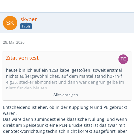
skyper
Profi
28. Mai 2026
Zitat von test
heute bin ich auf ein 125a kabel gestoßen. soweit erstmal
nichts außergewöhnliches. auf dem mantel stand h07rn-f
4!g35. stecker abmontiert und dann war der grün gelbe im
platz für den blauen.
grün gelb war leer !!
Alles anzeigen
dazu dann auch noch hülsen in einem mennekes stecker
der adern schutz drinn hatte.
Entscheidend ist eher, ob in der Kupplung N und PE gebrückt
die hülsen lassen auf eine gewisse expertise schließen.
waren.
Das wäre dann zumindest eine klassische Nullung, und wenn
ich dachte, das wir hier drüber hinweg sind.
direkt am Speisepunkt eine PEN-Brücke sitzt ist das zwar mit
der Steckvorrichtung technisch nicht korrekt ausgeführt, aber