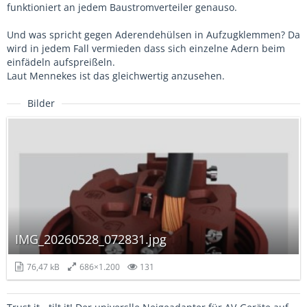
funktioniert an jedem Baustromverteiler genauso.
Und was spricht gegen Aderendehülsen in Aufzugklemmen? Da
wird in jedem Fall vermieden dass sich einzelne Adern beim
einfädeln aufspreißeln.
Laut Mennekes ist das gleichwertig anzusehen.
Bilder
IMG_20260528_072831.jpg
76,47 kB
686×1.200
131