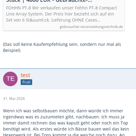
Veranstaltungstechnik.de - Der Marktplatz
FOHHN PT-8 Wir verkaufen unser Fohhn PT-8 Compact
für gebrauchte Veranstaltungstechnik
Line Array System. Der Preis hier bezieht sich auf ein
Set von 6 St&uuml;ck. Lieferung OHNE Cases…
gebrauchte-veranstaltungstechnik.de
(Das soll keine Kaufempfehlung sein, sondern nur mal als
Beispiel)
test
Profi
31. Mai 2026
Wenn ich was selbstbauen möchte, dann würde ich immer
irgendwas was es zuzumieten gibt, nachbauen. Ich muss ja
immer damit rechnen das was kaputt geht oder noch ein Top
benötigt wird. Als erstes würde ich Bässe bauen weil das kein
Hexenwerk ist. Bei Tops kommt ja die weiche noch dazu. An