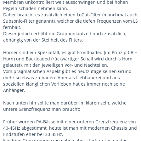
Membran unkontrolliert weit ausschwingen und bei hohen
Pegeln schaden nehmen kann.
Daher braucht es zusätzlich einen LoCut-Filter (manchmal auch
Subsonic-Filter genannt), welcher die tiefen Frequenzen vom LS
fernhält.
Dieser jedoch erhöht die Gruppenlaufzeit noch zusätzlich,
abhängig von der Steilheit des Filters.
Hörner sind ein Spezialfall, es gibt Frontloaded (im Prinzip CB +
Horn) und Backloaded (rückwärtiger Schall wird durch's Horn
gelautet), mit den jeweiligen Vor- und Nachteilen.
Vom pragmatischen Aspekt gibt es heutzutage keinen Grund
mehr so etwas zu bauen. Aber als Liebhaberei und aus
speziellen klanglichen Vorlieben hat es immer noch seine
Anhänger.
Nach unten hin sollte man darüber im klaren sein, welche
untere Grenzfrequenz man braucht:
Früher wurden PA-Bässe mit einer unteren Grenzfrequenz von
40-45Hz abgestimmt, heute ist man mit modernen Chassis und
Endstufen eher bei 30-35Hz.
Niedrige Grenzfrequenzen gehen aber stark zu Lasten der