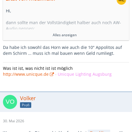
Hi,
dann sollte man der Vollständigkeit halber auch noch AW-
Audio nennen:
Alles anzeigen
https://aw-audio.de/lautsprecherbau/
Da habe ich sowohl das Horn wie auch die 10" Appolitos auf
Grüßles
dem Schirm ... muss ich mal bauen wenn Geld rumliegt.
Was ist ist, was nicht ist ist möglich
http://www.unicque.de
-
Unicque Lighting Augsburg
Volker
Profi
30. Mai 2026