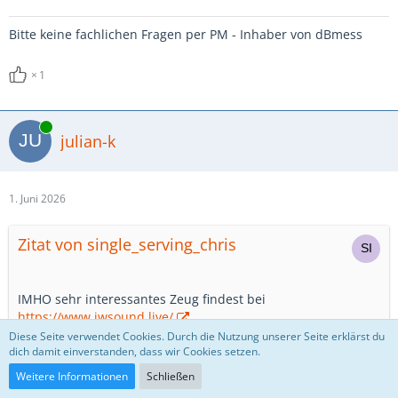
Bitte keine fachlichen Fragen per PM - Inhaber von dBmess
1
Online
julian-k
1. Juni 2026
Zitat von single_serving_chris
IMHO sehr interessantes Zeug findest bei
https://www.jwsound.live/
Diese Seite verwendet Cookies. Durch die Nutzung unserer Seite erklärst du
dich damit einverstanden, dass wir Cookies setzen.
Schwer verliebt 😍
Weitere Informationen
Schließen