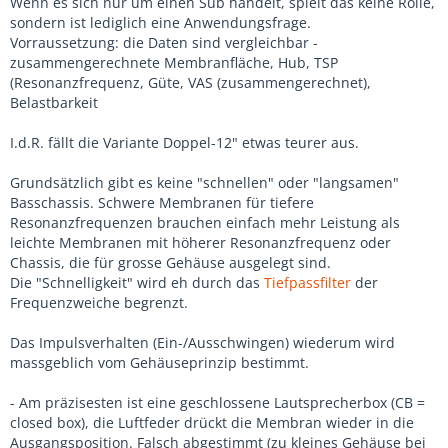
Wenn es sich nur um einen Sub handelt, spielt das keine Rolle,
sondern ist lediglich eine Anwendungsfrage.
Vorraussetzung: die Daten sind vergleichbar -
zusammengerechnete Membranfläche, Hub, TSP
(Resonanzfrequenz, Güte, VAS (zusammengerechnet),
Belastbarkeit
I.d.R. fällt die Variante Doppel-12" etwas teurer aus.
Grundsätzlich gibt es keine "schnellen" oder "langsamen"
Basschassis. Schwere Membranen für tiefere
Resonanzfrequenzen brauchen einfach mehr Leistung als
leichte Membranen mit höherer Resonanzfrequenz oder
Chassis, die für grosse Gehäuse ausgelegt sind.
Die "Schnelligkeit" wird eh durch das
Tiefpassfilter
der
Frequenzweiche begrenzt.
Das Impulsverhalten (Ein-/Ausschwingen) wiederum wird
massgeblich vom Gehäuseprinzip bestimmt.
- Am präzisesten ist eine geschlossene Lautsprecherbox (CB =
closed box), die Luftfeder drückt die Membran wieder in die
Ausgangsposition. Falsch abgestimmt (zu kleines Gehäuse bei