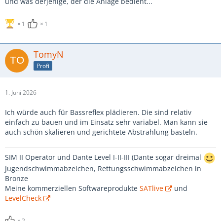
und was derjenige, der die Anlage bedient...
1
1
TomyN
Profi
1. Juni 2026
Ich würde auch für Bassreflex plädieren. Die sind relativ
einfach zu bauen und im Einsatz sehr variabel. Man kann sie
auch schön skalieren und gerichtete Abstrahlung basteln.
SIM II Operator und Dante Level I-II-III (Dante sogar dreimal
Jugendschwimmabzeichen, Rettungsschwimmabzeichen in
Bronze
Meine kommerziellen Softwareprodukte
SATlive
und
LevelCheck
2