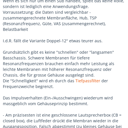
Wenn es sich nur um einen Sub handelt, spielt das keine Rolle,
sondern ist lediglich eine Anwendungsfrage.
Vorraussetzung: die Daten sind vergleichbar -
zusammengerechnete Membranfläche, Hub, TSP
(Resonanzfrequenz, Güte, VAS (zusammengerechnet),
Belastbarkeit
I.d.R. fällt die Variante Doppel-12" etwas teurer aus.
Grundsätzlich gibt es keine "schnellen" oder "langsamen"
Basschassis. Schwere Membranen für tiefere
Resonanzfrequenzen brauchen einfach mehr Leistung als
leichte Membranen mit höherer Resonanzfrequenz oder
Chassis, die für grosse Gehäuse ausgelegt sind.
Die "Schnelligkeit" wird eh durch das
Tiefpassfilter
der
Frequenzweiche begrenzt.
Das Impulsverhalten (Ein-/Ausschwingen) wiederum wird
massgeblich vom Gehäuseprinzip bestimmt.
- Am präzisesten ist eine geschlossene Lautsprecherbox (CB =
closed box), die Luftfeder drückt die Membran wieder in die
Ausgangsposition. Falsch abgestimmt (zu kleines Gehäuse bei