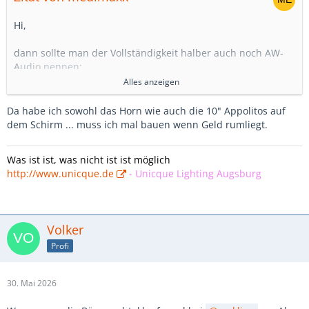
Hi,
dann sollte man der Vollständigkeit halber auch noch AW-
Audio nennen:
Alles anzeigen
https://aw-audio.de/lautsprecherbau/
Da habe ich sowohl das Horn wie auch die 10" Appolitos auf
Grüßles
dem Schirm ... muss ich mal bauen wenn Geld rumliegt.
Was ist ist, was nicht ist ist möglich
http://www.unicque.de
-
Unicque Lighting Augsburg
Volker
Profi
30. Mai 2026