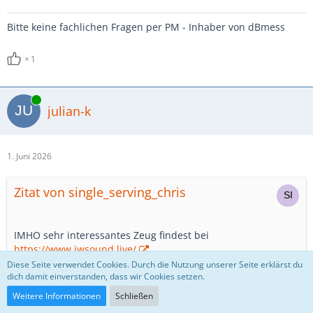
Bitte keine fachlichen Fragen per PM - Inhaber von dBmess
1
Online
julian-k
1. Juni 2026
Zitat von single_serving_chris
IMHO sehr interessantes Zeug findest bei
https://www.jwsound.live/
Diese Seite verwendet Cookies. Durch die Nutzung unserer Seite erklärst du
dich damit einverstanden, dass wir Cookies setzen.
Schwer verliebt 😍
Weitere Informationen
Schließen