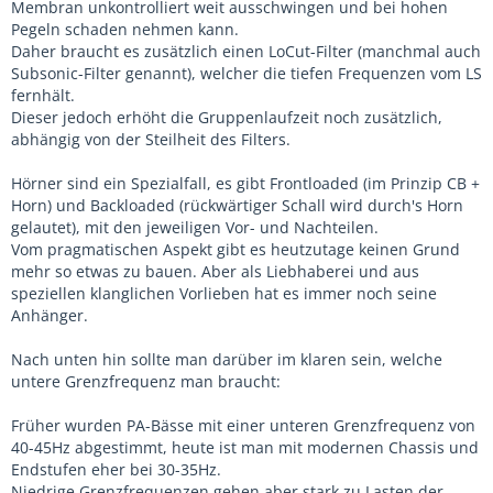
Membran unkontrolliert weit ausschwingen und bei hohen
Pegeln schaden nehmen kann.
Daher braucht es zusätzlich einen LoCut-Filter (manchmal auch
Subsonic-Filter genannt), welcher die tiefen Frequenzen vom LS
fernhält.
Dieser jedoch erhöht die Gruppenlaufzeit noch zusätzlich,
abhängig von der Steilheit des Filters.
Hörner sind ein Spezialfall, es gibt Frontloaded (im Prinzip CB +
Horn) und Backloaded (rückwärtiger Schall wird durch's Horn
gelautet), mit den jeweiligen Vor- und Nachteilen.
Vom pragmatischen Aspekt gibt es heutzutage keinen Grund
mehr so etwas zu bauen. Aber als Liebhaberei und aus
speziellen klanglichen Vorlieben hat es immer noch seine
Anhänger.
Nach unten hin sollte man darüber im klaren sein, welche
untere Grenzfrequenz man braucht:
Früher wurden PA-Bässe mit einer unteren Grenzfrequenz von
40-45Hz abgestimmt, heute ist man mit modernen Chassis und
Endstufen eher bei 30-35Hz.
Niedrige Grenzfrequenzen gehen aber stark zu Lasten der