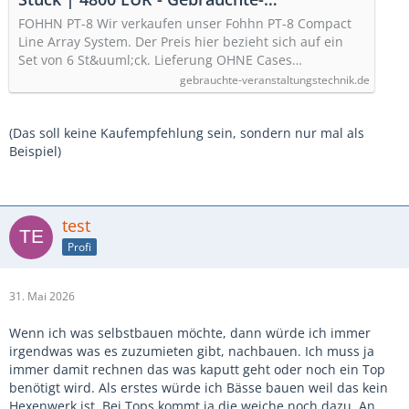
Veranstaltungstechnik.de - Der Marktplatz
FOHHN PT-8 Wir verkaufen unser Fohhn PT-8 Compact
für gebrauchte Veranstaltungstechnik
Line Array System. Der Preis hier bezieht sich auf ein
Set von 6 St&uuml;ck. Lieferung OHNE Cases…
gebrauchte-veranstaltungstechnik.de
(Das soll keine Kaufempfehlung sein, sondern nur mal als
Beispiel)
test
Profi
31. Mai 2026
Wenn ich was selbstbauen möchte, dann würde ich immer
irgendwas was es zuzumieten gibt, nachbauen. Ich muss ja
immer damit rechnen das was kaputt geht oder noch ein Top
benötigt wird. Als erstes würde ich Bässe bauen weil das kein
Hexenwerk ist. Bei Tops kommt ja die weiche noch dazu. An