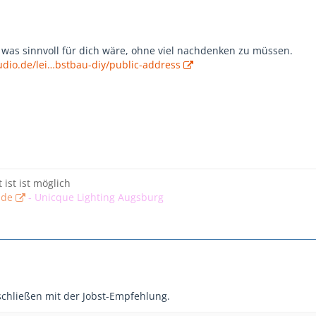
s was sinnvoll für dich wäre, ohne viel nachdenken zu müssen.
udio.de/lei…bstbau-diy/public-address
t ist ist möglich
.de
-
Unicque Lighting Augsburg
chließen mit der Jobst-Empfehlung.