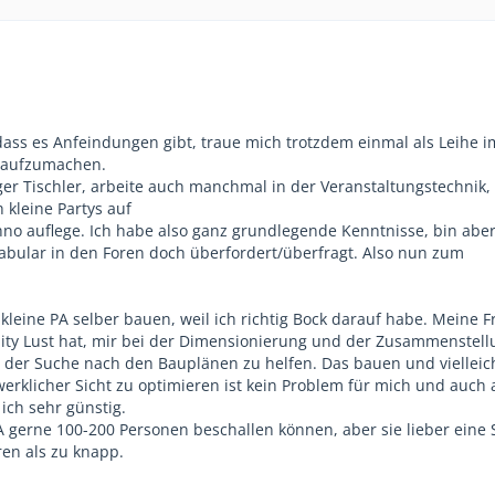
 dass es Anfeindungen gibt, traue mich trotzdem einmal als Leihe i
g aufzumachen.
ger Tischler, arbeite auch manchmal in der Veranstaltungstechnik,
h kleine Partys auf
no auflege. Ich habe also ganz grundlegende Kenntnisse, bin abe
bular in den Foren doch überfordert/überfragt. Also nun zum
kleine PA selber bauen, weil ich richtig Bock darauf habe. Meine 
ty Lust hat, mir bei der Dimensionierung und der Zusammenstell
der Suche nach den Bauplänen zu helfen. Das bauen und vielleic
rklicher Sicht zu optimieren ist kein Problem für mich und auch 
ch sehr günstig.
A gerne 100-200 Personen beschallen können, aber sie lieber eine 
en als zu knapp.