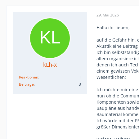
29. Mai 2026
Hallo ihr lieben,
auf die Gefahr hin,
Akustik eine Beitra
Ich bin selbstständi
allem organisiere ic
kLh-x
denen ich auch Tech
einem gewissen Voka
Wesentlichen:
Reaktionen
1
Beiträge
3
Ich möchte mir eine 
nun ob die Communi
Komponenten sowie 
Baupläne aus handwe
Baumaterial komme i
Ich würde mit der P
größer Dimensionier