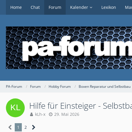
Home
Chat
Forum
Kalender
Lexikon
Mar
PA-Forum
Forum
Hobby Forum
Boxen Reparatur und Selbstbau
Hilfe für Einsteiger - Selbst
kLh-x
29. Mai 2026
1
2