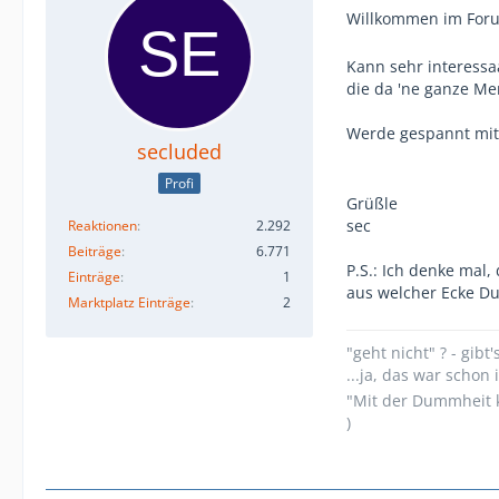
Willkommen im Fo
Kann sehr interessa
die da 'ne ganze M
Werde gespannt mi
secluded
Profi
Grüßle
sec
Reaktionen
2.292
Beiträge
6.771
P.S.: Ich denke mal,
Einträge
1
aus welcher Ecke 
Marktplatz Einträge
2
"geht nicht" ? - gibt'
...ja, das war scho
"Mit der Dummheit k
)