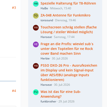
Spezielle Halterung für T8-Röhren
#3
HaBe
Mittwoch, 15:40
ZA-048 Antenne für Funkmikro
tonsound
Dienstag, 19:46
Touchscreen schräg stellen (flache
Lösung / steiler Winkel möglich)
Hanseat
Samstag, 17:44
Frage an die Profis: wieviel sub´s
unter den Topteilen für ne Rock
cover Band machen Sinn
Herbie
30. Juli 2026
PSSO DXO-26 Pro - Ausrufezeichen
im Display und kein Signal-Input
über AES/EBU (analoge Inputs
funktionieren)
Hanseat
30. Juli 2026
#4
Was ist das für eine Sub-
Anwendung?
funkbrother
29. Juli 2026