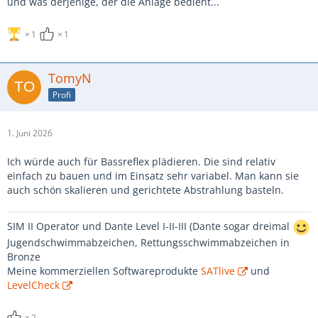
und was derjenige, der die Anlage bedient...
1
1
TomyN
Profi
1. Juni 2026
Ich würde auch für Bassreflex plädieren. Die sind relativ
einfach zu bauen und im Einsatz sehr variabel. Man kann sie
auch schön skalieren und gerichtete Abstrahlung basteln.
SIM II Operator und Dante Level I-II-III (Dante sogar dreimal
Jugendschwimmabzeichen, Rettungsschwimmabzeichen in
Bronze
Meine kommerziellen Softwareprodukte
SATlive
und
LevelCheck
2