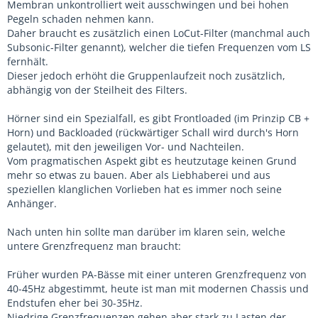
Membran unkontrolliert weit ausschwingen und bei hohen
Pegeln schaden nehmen kann.
Daher braucht es zusätzlich einen LoCut-Filter (manchmal auch
Subsonic-Filter genannt), welcher die tiefen Frequenzen vom LS
fernhält.
Dieser jedoch erhöht die Gruppenlaufzeit noch zusätzlich,
abhängig von der Steilheit des Filters.
Hörner sind ein Spezialfall, es gibt Frontloaded (im Prinzip CB +
Horn) und Backloaded (rückwärtiger Schall wird durch's Horn
gelautet), mit den jeweiligen Vor- und Nachteilen.
Vom pragmatischen Aspekt gibt es heutzutage keinen Grund
mehr so etwas zu bauen. Aber als Liebhaberei und aus
speziellen klanglichen Vorlieben hat es immer noch seine
Anhänger.
Nach unten hin sollte man darüber im klaren sein, welche
untere Grenzfrequenz man braucht:
Früher wurden PA-Bässe mit einer unteren Grenzfrequenz von
40-45Hz abgestimmt, heute ist man mit modernen Chassis und
Endstufen eher bei 30-35Hz.
Niedrige Grenzfrequenzen gehen aber stark zu Lasten der