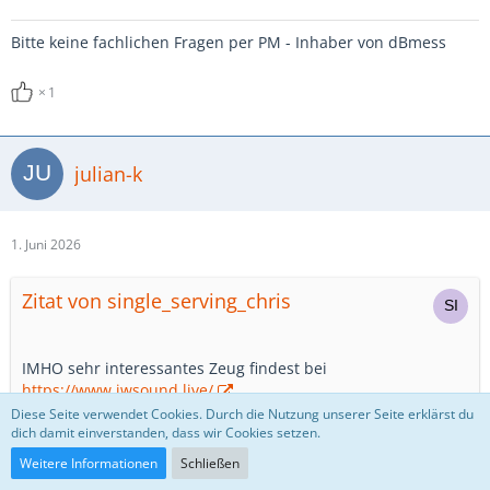
Bitte keine fachlichen Fragen per PM - Inhaber von dBmess
1
julian-k
1. Juni 2026
Zitat von single_serving_chris
IMHO sehr interessantes Zeug findest bei
https://www.jwsound.live/
Diese Seite verwendet Cookies. Durch die Nutzung unserer Seite erklärst du
dich damit einverstanden, dass wir Cookies setzen.
Schwer verliebt 😍
Weitere Informationen
Schließen