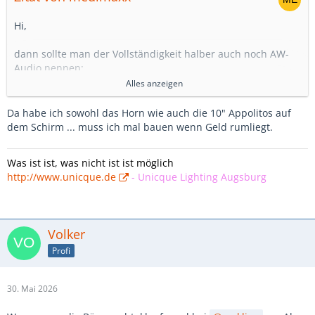
Hi,
dann sollte man der Vollständigkeit halber auch noch AW-
Audio nennen:
Alles anzeigen
https://aw-audio.de/lautsprecherbau/
Da habe ich sowohl das Horn wie auch die 10" Appolitos auf
Grüßles
dem Schirm ... muss ich mal bauen wenn Geld rumliegt.
Was ist ist, was nicht ist ist möglich
http://www.unicque.de
-
Unicque Lighting Augsburg
Volker
Profi
30. Mai 2026