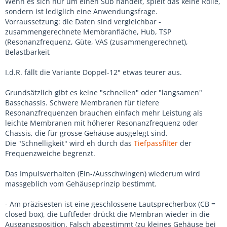
Wenn es sich nur um einen Sub handelt, spielt das keine Rolle,
sondern ist lediglich eine Anwendungsfrage.
Vorraussetzung: die Daten sind vergleichbar -
zusammengerechnete Membranfläche, Hub, TSP
(Resonanzfrequenz, Güte, VAS (zusammengerechnet),
Belastbarkeit
I.d.R. fällt die Variante Doppel-12" etwas teurer aus.
Grundsätzlich gibt es keine "schnellen" oder "langsamen"
Basschassis. Schwere Membranen für tiefere
Resonanzfrequenzen brauchen einfach mehr Leistung als
leichte Membranen mit höherer Resonanzfrequenz oder
Chassis, die für grosse Gehäuse ausgelegt sind.
Die "Schnelligkeit" wird eh durch das
Tiefpassfilter
der
Frequenzweiche begrenzt.
Das Impulsverhalten (Ein-/Ausschwingen) wiederum wird
massgeblich vom Gehäuseprinzip bestimmt.
- Am präzisesten ist eine geschlossene Lautsprecherbox (CB =
closed box), die Luftfeder drückt die Membran wieder in die
Ausgangsposition. Falsch abgestimmt (zu kleines Gehäuse bei