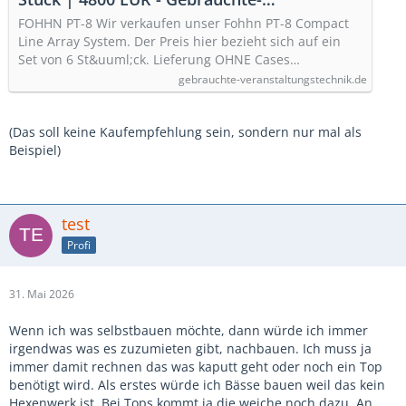
Veranstaltungstechnik.de - Der Marktplatz
FOHHN PT-8 Wir verkaufen unser Fohhn PT-8 Compact
für gebrauchte Veranstaltungstechnik
Line Array System. Der Preis hier bezieht sich auf ein
Set von 6 St&uuml;ck. Lieferung OHNE Cases…
gebrauchte-veranstaltungstechnik.de
(Das soll keine Kaufempfehlung sein, sondern nur mal als
Beispiel)
test
Profi
31. Mai 2026
Wenn ich was selbstbauen möchte, dann würde ich immer
irgendwas was es zuzumieten gibt, nachbauen. Ich muss ja
immer damit rechnen das was kaputt geht oder noch ein Top
benötigt wird. Als erstes würde ich Bässe bauen weil das kein
Hexenwerk ist. Bei Tops kommt ja die weiche noch dazu. An