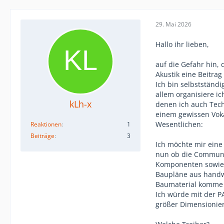
29. Mai 2026
Hallo ihr lieben,
auf die Gefahr hin,
Akustik eine Beitra
Ich bin selbstständi
allem organisiere ic
kLh-x
denen ich auch Tech
einem gewissen Voka
Wesentlichen:
Reaktionen
1
Beiträge
3
Ich möchte mir eine 
nun ob die Communi
Komponenten sowie 
Baupläne aus handwe
Baumaterial komme i
Ich würde mit der P
größer Dimensionier