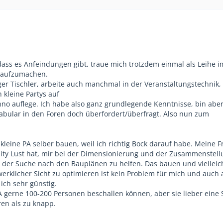
 dass es Anfeindungen gibt, traue mich trotzdem einmal als Leihe i
g aufzumachen.
ger Tischler, arbeite auch manchmal in der Veranstaltungstechnik,
h kleine Partys auf
no auflege. Ich habe also ganz grundlegende Kenntnisse, bin abe
bular in den Foren doch überfordert/überfragt. Also nun zum
kleine PA selber bauen, weil ich richtig Bock darauf habe. Meine 
ty Lust hat, mir bei der Dimensionierung und der Zusammenstell
der Suche nach den Bauplänen zu helfen. Das bauen und vielleic
rklicher Sicht zu optimieren ist kein Problem für mich und auch 
ch sehr günstig.
A gerne 100-200 Personen beschallen können, aber sie lieber eine 
en als zu knapp.