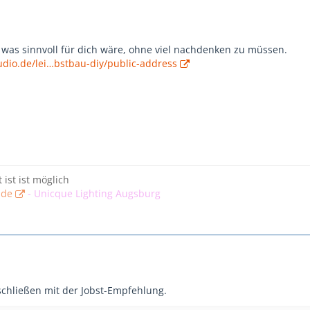
s was sinnvoll für dich wäre, ohne viel nachdenken zu müssen.
udio.de/lei…bstbau-diy/public-address
t ist ist möglich
.de
-
Unicque Lighting Augsburg
chließen mit der Jobst-Empfehlung.