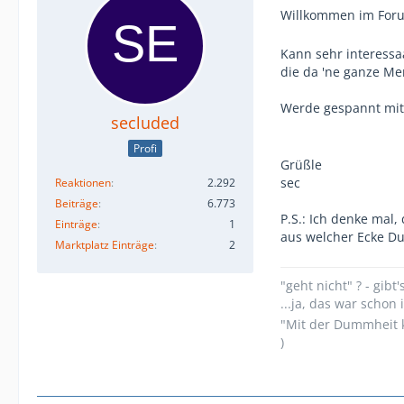
Willkommen im Fo
Kann sehr interessa
die da 'ne ganze M
Werde gespannt mi
secluded
Profi
Grüßle
sec
Reaktionen
2.292
Beiträge
6.773
P.S.: Ich denke mal,
Einträge
1
aus welcher Ecke 
Marktplatz Einträge
2
"geht nicht" ? - gibt'
...ja, das war scho
"Mit der Dummheit k
)