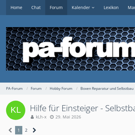
Home
Chat
Forum
Kalender
Lexikon
Mar
PA-Forum
Forum
Hobby Forum
Boxen Reparatur und Selbstbau
Hilfe für Einsteiger - Selbst
kLh-x
29. Mai 2026
1
2