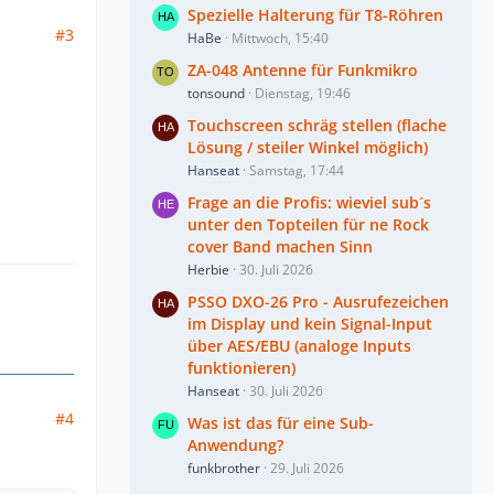
Spezielle Halterung für T8-Röhren
#3
HaBe
Mittwoch, 15:40
ZA-048 Antenne für Funkmikro
tonsound
Dienstag, 19:46
Touchscreen schräg stellen (flache
Lösung / steiler Winkel möglich)
Hanseat
Samstag, 17:44
Frage an die Profis: wieviel sub´s
unter den Topteilen für ne Rock
cover Band machen Sinn
Herbie
30. Juli 2026
PSSO DXO-26 Pro - Ausrufezeichen
im Display und kein Signal-Input
über AES/EBU (analoge Inputs
funktionieren)
Hanseat
30. Juli 2026
#4
Was ist das für eine Sub-
Anwendung?
funkbrother
29. Juli 2026