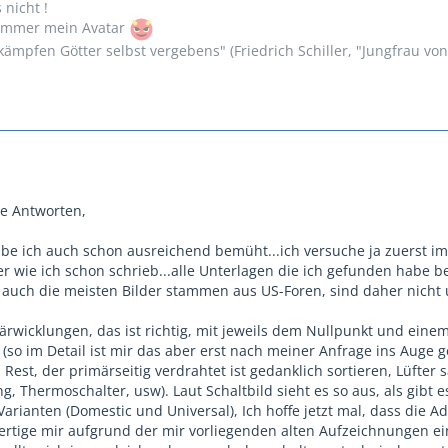
s nicht !
n immer mein Avatar
ämpfen Götter selbst vergebens" (Friedrich Schiller, "Jungfrau vo
ie Antworten,
be ich auch schon ausreichend bemüht...ich versuche ja zuerst i
er wie ich schon schrieb...alle Unterlagen die ich gefunden habe b
 auch die meisten Bilder stammen aus US-Foren, sind daher nicht
ärwicklungen, das ist richtig, mit jeweils dem Nullpunkt und eine
so im Detail ist mir das aber erst nach meiner Anfrage ins Auge g
Rest, der primärseitig verdrahtet ist gedanklich sortieren, Lüfter 
 Thermoschalter, usw). Laut Schaltbild sieht es so aus, als gibt e
arianten (Domestic und Universal), Ich hoffe jetzt mal, dass die A
fertige mir aufgrund der mir vorliegenden alten Aufzeichnungen ei