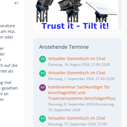
#1
parature
 am Hut,
in oder
Anstehende Termine
der
der
Virtueller Stammtisch im Chat
r
Dienstag, 18. August 2026, 21:00-23:00
ch auf die
tet als
Virtueller Stammtisch im Chat
Dienstag, 1. September 2026, 21:00-23:00
ing mal
Kombiseminar Sachkundiger für
ne gesehen
Anschlagmittel und
fo an
Traversensysteme (AnschlägerPlus)
hen
Dienstag, 8. September 2026-Donnerstag,
10. September 2026
Virtueller Stammtisch im Chat
Dienstag, 15. September 2026, 21:00-