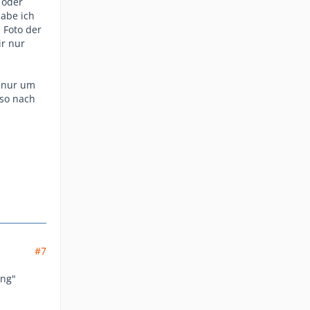
 oder
habe ich
 Foto der
ir nur
r nur um
 so nach
#7
ung"