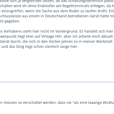
sollte sich ja vergleichen lassen, ob das schaltungstechnisch passt
nschalten wird eh ohne Endstufen am Regeltrenntrafo erfolgen, da 
h einzugreifen, wenn die Sache aus dem Ruder zu laufen droht. Ein
hlussleiste aus einem in Deutschland betriebenen Gerät hätte m
eit gegeben.
es Vorhabens steht hier nicht im Vordergrund. Es handelt sich hie
erpunkt liegt eher auf Vintage HiFi, aber ich arbeite mich aktuell
erät durch, die sich in den letzten Jahren so in meiner Werkstatt
nd das Ding liegt schon ziemlich lange hier.
n müssen so verschaltet werden, dass sie "als eine laaange Wickl