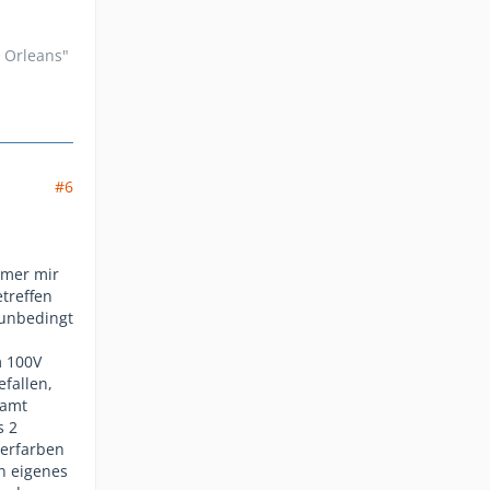
n Orleans"
#6
mmer mir
etreffen
 unbedingt
m 100V
efallen,
samt
s 2
derfarben
n eigenes