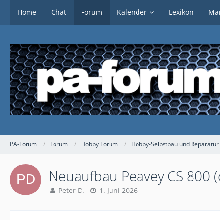
Home
Chat
Forum
Kalender
Lexikon
Mar
PA-Forum
Forum
Hobby Forum
Hobby-Selbstbau und Reparatur 
Neuaufbau Peavey CS 800 (d
Peter D.
1. Juni 2026