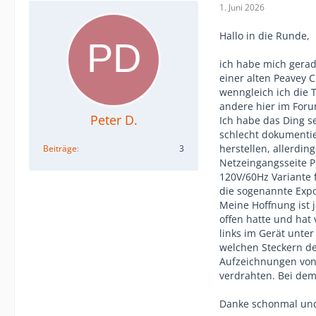
1. Juni 2026
Hallo in die Runde,
ich habe mich gerad
einer alten Peavey 
wenngleich ich die 
andere hier im Foru
Peter D.
Ich habe das Ding se
schlecht dokumentier
herstellen, allerdin
Beiträge
3
Netzeingangsseite P
120V/60Hz Variante f
die sogenannte Expo
Meine Hoffnung ist j
offen hatte und hat 
links im Gerät unter
welchen Steckern der
Aufzeichnungen von v
verdrahten. Bei dem
Danke schonmal un