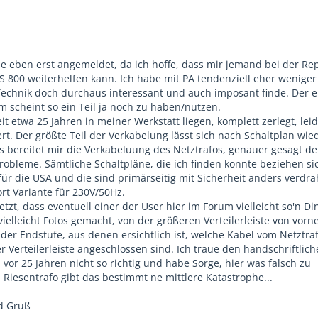
e eben erst angemeldet, da ich hoffe, dass mir jemand bei der Re
CS 800 weiterhelfen kann. Ich habe mit PA tendenziell eher weniger
Technik doch durchaus interessant und auch imposant finde. Der e
m scheint so ein Teil ja noch zu haben/nutzen.
it etwa 25 Jahren in meiner Werkstatt liegen, komplett zerlegt, lei
t. Der größte Teil der Verkabelung lässt sich nach Schaltplan wie
gs bereitet mir die Verkabeluung des Netztrafos, genauer gesagt de
robleme. Sämtliche Schaltpläne, die ich finden konnte beziehen si
ür die USA und die sind primärseitig mit Sicherheit anders verdrah
rt Variante für 230V/50Hz.
etzt, dass eventuell einer der User hier im Forum vielleicht so'n D
vielleicht Fotos gemacht, von der größeren Verteilerleiste von vor
 der Endstufe, aus denen ersichtlich ist, welche Kabel vom Netztra
 Verteilerleiste angeschlossen sind. Ich traue den handschriftlic
or 25 Jahren nicht so richtig und habe Sorge, hier was falsch zu
 Riesentrafo gibt das bestimmt ne mittlere Katastrophe...
d Gruß