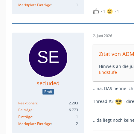
Marktplatz Einträge
1
1
1
2. Juni 2026
Zitat von AD
Hinweis an die j
Endstufe
secluded
...na, DAS nenne ich
Profi
Thread #3
- dir
Reaktionen
2.293
Beiträge
6.773
Einträge
1
...da liegt noch kei
Marktplatz Einträge
2