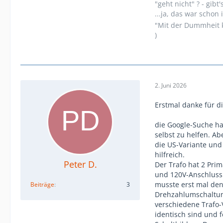
"geht nicht" ? - gibt'
...ja, das war scho
"Mit der Dummheit k
)
2. Juni 2026
Erstmal danke für d
die Google-Suche ha
selbst zu helfen. Ab
die US-Variante und
hilfreich.
Peter D.
Der Trafo hat 2 Prim
und 120V-Anschluss (
musste erst mal den 
Beiträge
3
Drehzahlumschaltung,
verschiedene Trafo-V
identisch sind und 