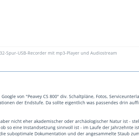
 32-Spur-USB-Recorder mit mp3-Player und Audiostream
 Google von "Peavey CS 800" div. Schaltpläne, Fotos, Serviceunterl
ationen der Endstufe. Da sollte eigentlich was passendes drin auff
 aber nicht eher akademischer oder archäologischer Natur ist - stel
, ob so eine Instandsetzung sinnvoll ist - im Laufe der Jahrzehnte is
ur die suboptimale Dokumentation und der angesammelte Staub zu