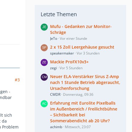
Letzte Themen
Mufu - Gedanken zur Monitor-
Schräge
JeTo
Vor einer Stunde
2 x 15 Zoll Leergehäuse gesucht
speakermaker
Vor 3 Stunden
Mackie ProFX10v3+
zegi
Vor 5 Stunden
Neuer ELA-Verstärker Sirus Z-Amp
#3
nach 1 Stunde Betrieb abgeraucht,
Ursachenforschung
agen -
CMDR
Donnerstag, 09:36
indbar
Erfahrung mit Eurolite Pixelballs
im Außenbereich / Freilichtbühne
– Sichtbarkeit bei
lt sich
Sommerabendicht ab 20 Uhr?
t da
m Problem
achimb
Mittwoch, 23:07