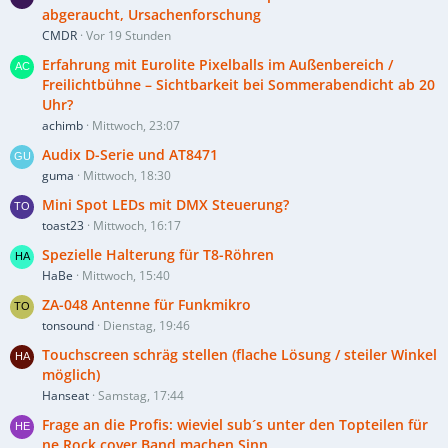
abgeraucht, Ursachenforschung
CMDR
Vor 19 Stunden
Erfahrung mit Eurolite Pixelballs im Außenbereich /
Freilichtbühne – Sichtbarkeit bei Sommerabendicht ab 20
Uhr?
achimb
Mittwoch, 23:07
Audix D-Serie und AT8471
guma
Mittwoch, 18:30
Mini Spot LEDs mit DMX Steuerung?
toast23
Mittwoch, 16:17
Spezielle Halterung für T8-Röhren
HaBe
Mittwoch, 15:40
ZA-048 Antenne für Funkmikro
tonsound
Dienstag, 19:46
Touchscreen schräg stellen (flache Lösung / steiler Winkel
möglich)
Hanseat
Samstag, 17:44
Frage an die Profis: wieviel sub´s unter den Topteilen für
ne Rock cover Band machen Sinn