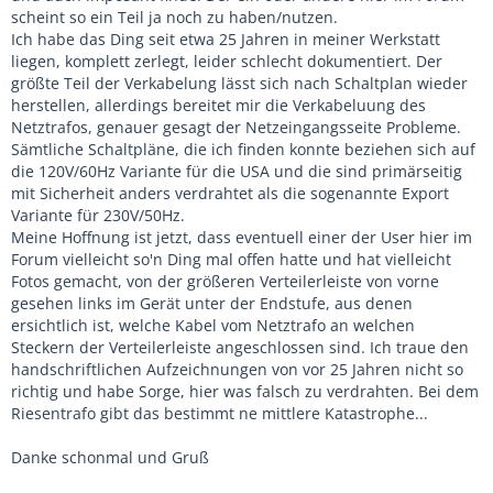
scheint so ein Teil ja noch zu haben/nutzen.
Ich habe das Ding seit etwa 25 Jahren in meiner Werkstatt
liegen, komplett zerlegt, leider schlecht dokumentiert. Der
größte Teil der Verkabelung lässt sich nach Schaltplan wieder
herstellen, allerdings bereitet mir die Verkabeluung des
Netztrafos, genauer gesagt der Netzeingangsseite Probleme.
Sämtliche Schaltpläne, die ich finden konnte beziehen sich auf
die 120V/60Hz Variante für die USA und die sind primärseitig
mit Sicherheit anders verdrahtet als die sogenannte Export
Variante für 230V/50Hz.
Meine Hoffnung ist jetzt, dass eventuell einer der User hier im
Forum vielleicht so'n Ding mal offen hatte und hat vielleicht
Fotos gemacht, von der größeren Verteilerleiste von vorne
gesehen links im Gerät unter der Endstufe, aus denen
ersichtlich ist, welche Kabel vom Netztrafo an welchen
Steckern der Verteilerleiste angeschlossen sind. Ich traue den
handschriftlichen Aufzeichnungen von vor 25 Jahren nicht so
richtig und habe Sorge, hier was falsch zu verdrahten. Bei dem
Riesentrafo gibt das bestimmt ne mittlere Katastrophe...
Danke schonmal und Gruß