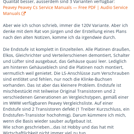
Qualität besser, ausserdem sind 3 Varianten verfügbar:
Peavey Peavey Cs Service Manuals — Free PDF | Audio Service
Manuals
Aber wie ich schon schrieb, immer die 120V Variante. Aber ich
denke mit dem Rat von Jürgen und der Erstellung eines Plans
nach den alten Notizen, komme ich da irgendwie durch.
Die Endstufe ist komplett in Einzelteilen. Alle Platinen draußen,
Elkos, Gleichrichter und Verteilerschienen demontiert, Schalter
und Lüfter sind ausgebaut, das Gehäuse quasi leer. Lediglich
am hinteren Gehäuseblech sind die Platinen noch montiert,
vermutlich weil genietet. Die LS-Anschlüsse zum Verschrauben
sind entlötet und fehlen, nur noch die Klinke-Buchsen
vorhanden. Das ist aber das kleinere Problem. Endstufe ist
mischbestückt mit teilweise Original Transistoren und 2
verschiedenen Generationen an Vergleichstypen, gemäß einer
im WWW verfügbaren Peavey Vergleichsliste. Auf einer
Endstufe sind 2 Transistoren defekt (1 Treiber Kurzschluss, ein
Endstufen-Transistor hochohmig). Darum kümmere ich mich,
wenn die Basis wieder sauber aufgebaut ist.
Wie schon geschrieben...das ist Hobby und das hat mit
Wirtschaftlichkeit nicht immer viel zu tun.