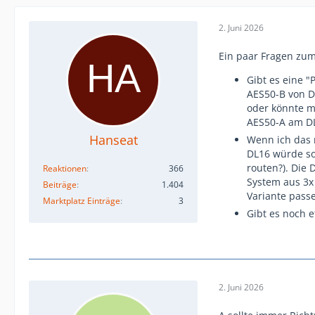
2. Juni 2026
Ein paar Fragen zu
Gibt es eine "
AES50-B von D
oder könnte m
AES50-A am DL
Hanseat
Wenn ich das r
DL16 würde so
routen?). Die D
Reaktionen
366
System aus 3x 
Beiträge
1.404
Variante passe
Marktplatz Einträge
3
Gibt es noch 
2. Juni 2026