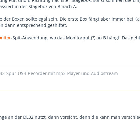
tung Pult und B Richtung nächster Stagebox, sonst kommen die Ei
passiert in der Stagebox von B nach A.
e der Boxen sollte egal sein. Die erste Box fängt aber immer bei Ka
n dann entsprechend geshiftet.
nitor
-Spit-Anwendung, wo das Monitorpult(?) an B hängt. Das geh
 32-Spur-USB-Recorder mit mp3-Player und Audiostream
nge an der DL32 nutzt, dann vorsicht, denn die kann man verschi