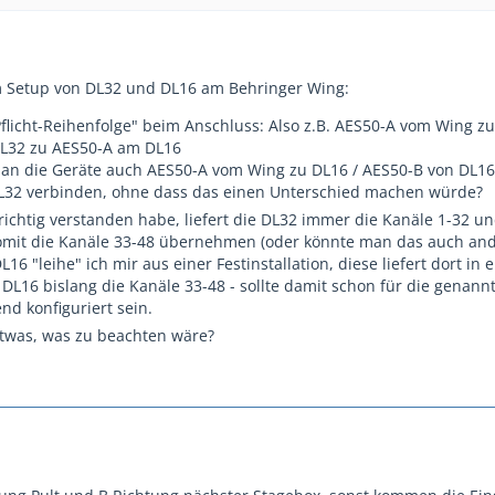
m Setup von DL32 und DL16 am Behringer Wing:
Pflicht-Reihenfolge" beim Anschluss: Also z.B. AES50-A vom Wing zu
L32 zu AES50-A am DL16
an die Geräte auch AES50-A vom Wing zu DL16 / AES50-B von DL16
32 verbinden, ohne dass das einen Unterschied machen würde?
ichtig verstanden habe, liefert die DL32 immer die Kanäle 1-32 un
mit die Kanäle 33-48 übernehmen (oder könnte man das auch an
L16 "leihe" ich mir aus einer Festinstallation, diese liefert dort in
DL16 bislang die Kanäle 33-48 - sollte damit schon für die genann
nd konfiguriert sein.
etwas, was zu beachten wäre?