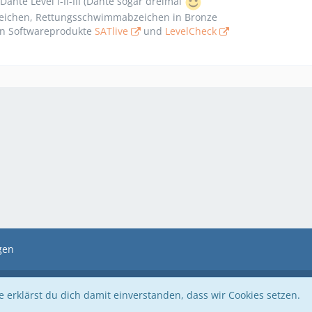
Dante Level I-II-III (Dante sogar dreimal
ichen, Rettungsschwimmabzeichen in Bronze
n Softwareprodukte
SATlive
und
LevelCheck
gen
Community-Software:
WoltLab Suite™
 erklärst du dich damit einverstanden, dass wir Cookies setzen.