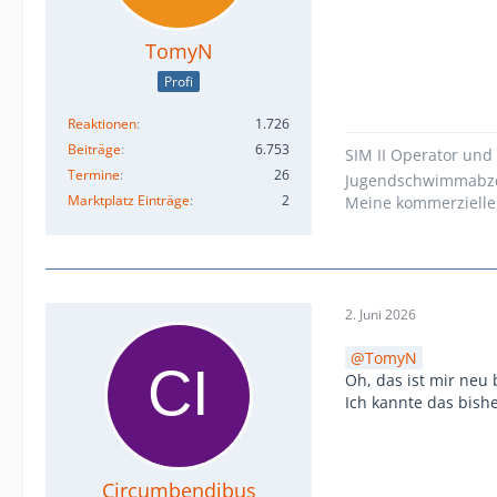
TomyN
Profi
Reaktionen
1.726
Beiträge
6.753
SIM II Operator und 
Termine
26
Jugendschwimmabze
Marktplatz Einträge
2
Meine kommerzielle
2. Juni 2026
TomyN
Oh, das ist mir neu 
Ich kannte das bish
Circumbendibus