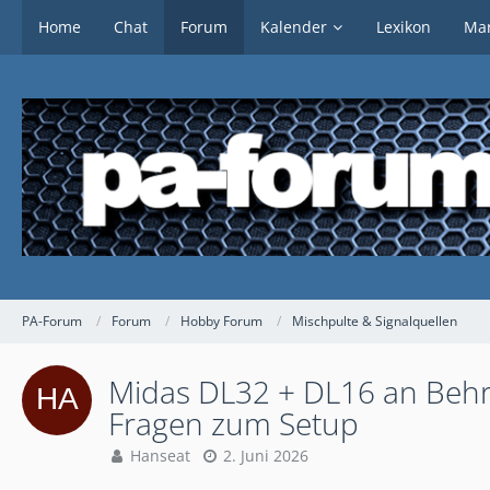
Home
Chat
Forum
Kalender
Lexikon
Mar
PA-Forum
Forum
Hobby Forum
Mischpulte & Signalquellen
Midas DL32 + DL16 an Behri
Fragen zum Setup
Hanseat
2. Juni 2026