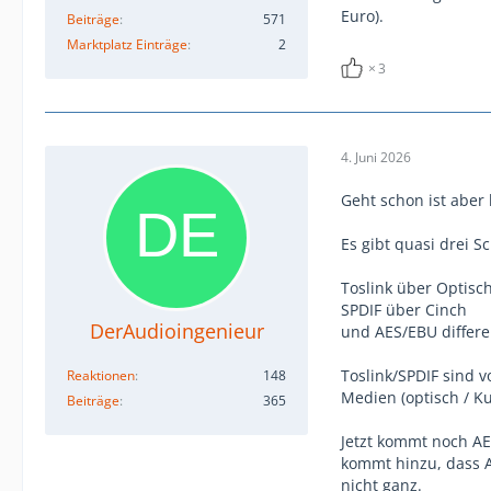
Euro).
Beiträge
571
Marktplatz Einträge
2
3
4. Juni 2026
Geht schon ist aber 
Es gibt quasi drei S
Toslink über Optisc
SPDIF über Cinch
DerAudioingenieur
und AES/EBU differen
Toslink/SPDIF sind v
Reaktionen
148
Medien (optisch / Ku
Beiträge
365
Jetzt kommt noch AES
kommt hinzu, dass A
nicht ganz.