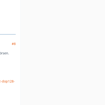
#8
örsen.
z-dop128-