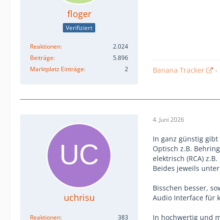
floger
Verifiziert
Reaktionen
2.024
Beiträge
5.896
Marktplatz Einträge
2
Banana Tracker
-
4. Juni 2026
In ganz günstig gibt
Optisch z.B. Behrin
elektrisch (RCA) z.B
Beides jeweils unter
Bisschen besser, sow
uchrisu
Audio Interface für 
In hochwertig und m
Reaktionen
383