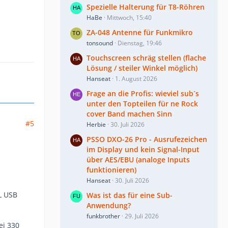
Spezielle Halterung für T8-Röhren
HaBe
Mittwoch, 15:40
ZA-048 Antenne für Funkmikro
tonsound
Dienstag, 19:46
Touchscreen schräg stellen (flache
Lösung / steiler Winkel möglich)
Hanseat
1. August 2026
Frage an die Profis: wieviel sub´s
unter den Topteilen für ne Rock
cover Band machen Sinn
#5
Herbie
30. Juli 2026
PSSO DXO-26 Pro - Ausrufezeichen
im Display und kein Signal-Input
über AES/EBU (analoge Inputs
funktionieren)
Hanseat
30. Juli 2026
XL USB
Was ist das für eine Sub-
Anwendung?
funkbrother
29. Juli 2026
ei 330