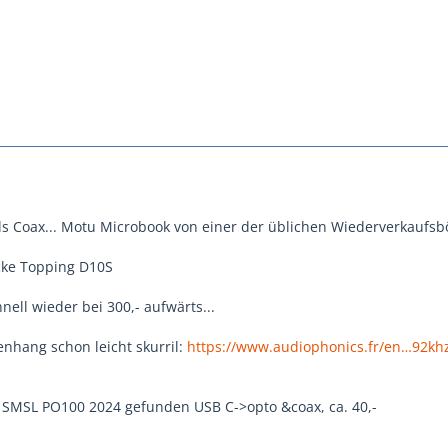
als Coax... Motu Microbook von einer der üblichen Wiederverkaufsb
cke Topping D10S
nell wieder bei 300,- aufwärts...
hang schon leicht skurril:
https://www.audiophonics.fr/en…92kh
 SMSL PO100 2024 gefunden USB C->opto &coax, ca. 40,-