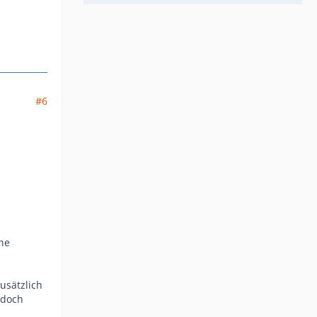
#6
che
usätzlich
 doch