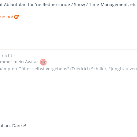
 mit Ablaufplan für 'ne Rednerrunde / Show / Time-Management, etc.
me.no/
s nicht !
n immer mein Avatar
ämpfen Götter selbst vergebens" (Friedrich Schiller, "Jungfrau vo
al an. Danke!