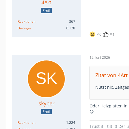
4Art
Profi
Reaktionen
367
Beiträge
6.128
6
1
12. Juni 2026
Zitat von 4Art
Nützt nix. Zeitge
skyper
Oder Heizplatten in
😃
Profi
Reaktionen
1.224
Trust it - tilt it! D