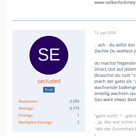
www.volkerholtmey
12. Juni 2026
...ach - du willst 
Dachte Du wolltest 
du machst folgendes
Direct Out auf jede
(brauchst du zum "z
secluded
(nach der gate) als
wachsende balkengra
Profi
anteilig wachsen las
Das wäre etwas Bas
Reaktionen
2.293
Beiträge
6.773
Einträge
1
"geht nicht" ? - gibt'
...ja, das war scho
Marktplatz Einträge
2
"Mit der Dummheit k
)