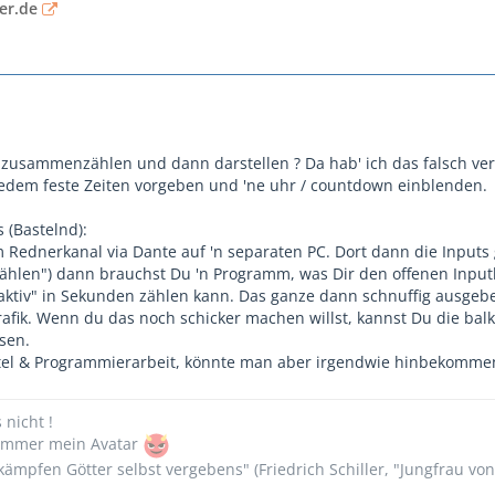
er.de
das zusammenzählen und dann darstellen ? Da hab' ich das falsch ve
jedem feste Zeiten vorgeben und 'ne uhr / countdown einblenden.
 (Bastelnd):
m Rednerkanal via Dante auf 'n separaten PC. Dort dann die Inputs
ählen") dann brauchst Du 'n Programm, was Dir den offenen Input
 "aktiv" in Sekunden zählen kann. Das ganze dann schnuffig ausgeb
fik. Wenn du das noch schicker machen willst, kannst Du die balk
sen.
tel & Programmierarbeit, könnte man aber irgendwie hinbekomm
s nicht !
n immer mein Avatar
ämpfen Götter selbst vergebens" (Friedrich Schiller, "Jungfrau vo