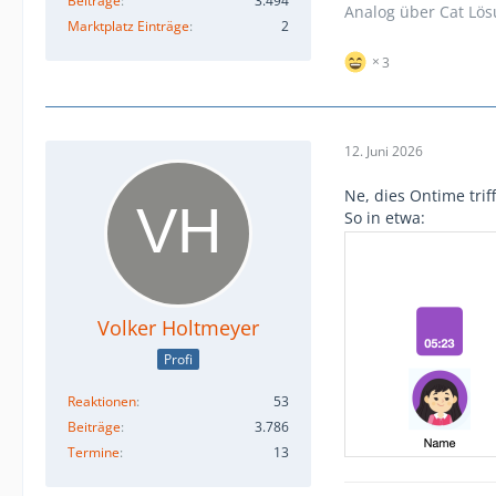
Beiträge
3.494
Analog über Cat Lö
Marktplatz Einträge
2
3
12. Juni 2026
Ne, dies Ontime trif
So in etwa:
Volker Holtmeyer
Profi
Reaktionen
53
Beiträge
3.786
Termine
13