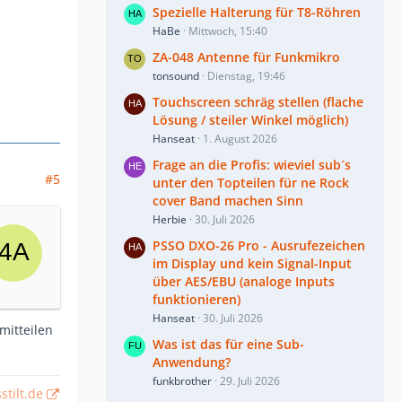
Spezielle Halterung für T8-Röhren
HaBe
Mittwoch, 15:40
ZA-048 Antenne für Funkmikro
tonsound
Dienstag, 19:46
Touchscreen schräg stellen (flache
Lösung / steiler Winkel möglich)
Hanseat
1. August 2026
Frage an die Profis: wieviel sub´s
#5
unter den Topteilen für ne Rock
cover Band machen Sinn
Herbie
30. Juli 2026
PSSO DXO-26 Pro - Ausrufezeichen
im Display und kein Signal-Input
über AES/EBU (analoge Inputs
funktionieren)
Hanseat
30. Juli 2026
mitteilen
Was ist das für eine Sub-
Anwendung?
funkbrother
29. Juli 2026
stilt.de