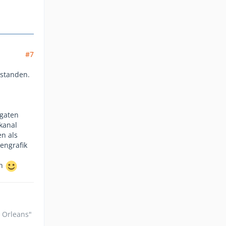
#7
rstanden.
 gaten
kanal
en als
engrafik
en
n Orleans"