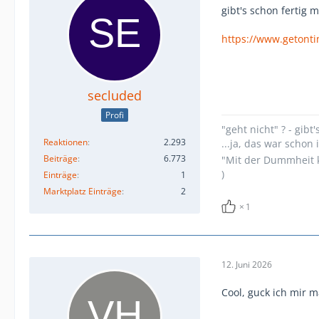
gibt's schon fertig
https://www.getonti
secluded
Profi
"geht nicht" ? - gibt'
Reaktionen
2.293
...ja, das war scho
Beiträge
6.773
"Mit der Dummheit k
)
Einträge
1
Marktplatz Einträge
2
1
12. Juni 2026
Cool, guck ich mir m