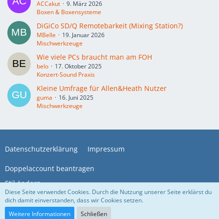
ACCakut
9. März 2026
Boxen & Boxensysteme
DiGiCo SD/Q Remotebarkeit (Mixing Station?)
MBelle
19. Januar 2026
Mischwerkzeuge
Wie viele PCs braucht man am FOH
belo
17. Oktober 2025
Konzert-Sound Praxis
Kleine Umfrage für Allen&Heath Nutzer
guma
16. Juni 2025
Mischwerkzeuge
Datenschutzerklärung
Impressum
Doppelaccount beantragen
Stil ändern
Diese Seite verwendet Cookies. Durch die Nutzung unserer Seite erklärst du
dich damit einverstanden, dass wir Cookies setzen.
Community-Software:
WoltLab Suite™
Weitere Informationen
Schließen