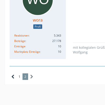
wora
Profi
Reaktionen
5.343
Beiträge
27.178
Einträge
10
mit kollegialen Grü
Marktplatz Einträge
10
Wolfgang
1
2