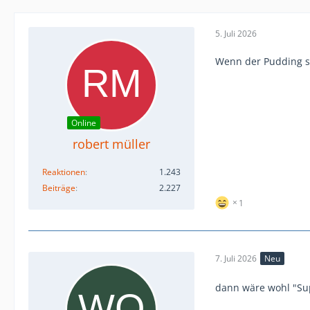
5. Juli 2026
Wenn der Pudding st
Online
robert müller
Reaktionen
1.243
Beiträge
2.227
1
7. Juli 2026
Neu
dann wäre wohl "Su