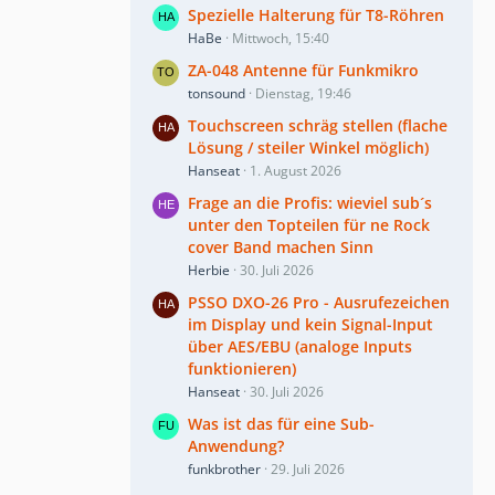
Spezielle Halterung für T8-Röhren
HaBe
Mittwoch, 15:40
ZA-048 Antenne für Funkmikro
tonsound
Dienstag, 19:46
Touchscreen schräg stellen (flache
Lösung / steiler Winkel möglich)
Hanseat
1. August 2026
Frage an die Profis: wieviel sub´s
unter den Topteilen für ne Rock
cover Band machen Sinn
Herbie
30. Juli 2026
PSSO DXO-26 Pro - Ausrufezeichen
im Display und kein Signal-Input
über AES/EBU (analoge Inputs
funktionieren)
Hanseat
30. Juli 2026
Was ist das für eine Sub-
Anwendung?
funkbrother
29. Juli 2026