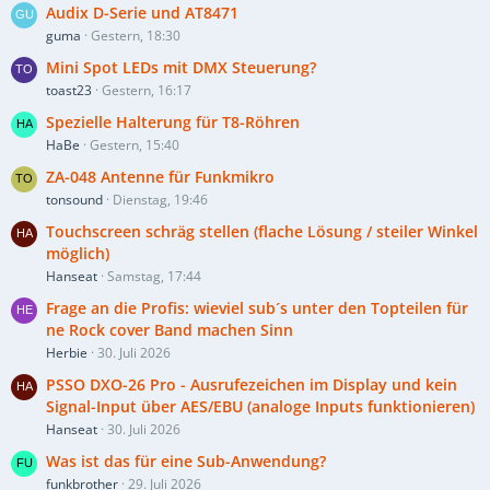
Audix D-Serie und AT8471
guma
Gestern, 18:30
Mini Spot LEDs mit DMX Steuerung?
toast23
Gestern, 16:17
Spezielle Halterung für T8-Röhren
HaBe
Gestern, 15:40
ZA-048 Antenne für Funkmikro
tonsound
Dienstag, 19:46
Touchscreen schräg stellen (flache Lösung / steiler Winkel
möglich)
Hanseat
Samstag, 17:44
Frage an die Profis: wieviel sub´s unter den Topteilen für
ne Rock cover Band machen Sinn
Herbie
30. Juli 2026
PSSO DXO-26 Pro - Ausrufezeichen im Display und kein
Signal-Input über AES/EBU (analoge Inputs funktionieren)
Hanseat
30. Juli 2026
Was ist das für eine Sub-Anwendung?
funkbrother
29. Juli 2026