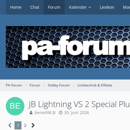
Home
Chat
Forum
Kalender
Lexikon
Mar
PA-Forum
Forum
Hobby Forum
Lichttechnik & Effekte
JB Lightning VS 2 Special P
benedikt.B
30. Juni 2026
1
2