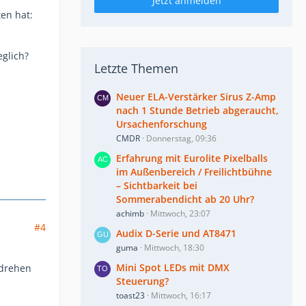
Jetzt anmelden
ten hat:
eglich?
Letzte Themen
Neuer ELA-Verstärker Sirus Z-Amp
nach 1 Stunde Betrieb abgeraucht,
Ursachenforschung
CMDR
Donnerstag, 09:36
Erfahrung mit Eurolite Pixelballs
im Außenbereich / Freilichtbühne
– Sichtbarkeit bei
Sommerabendicht ab 20 Uhr?
achimb
Mittwoch, 23:07
#4
Audix D-Serie und AT8471
guma
Mittwoch, 18:30
Mini Spot LEDs mit DMX
 drehen
Steuerung?
toast23
Mittwoch, 16:17