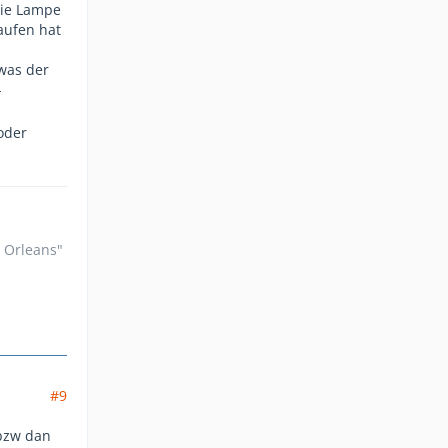
die Lampe
aufen hat
was der
-
oder
n Orleans"
#9
 bzw dan