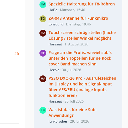
Spezielle Halterung für T8-Röhren
HaBe
Mittwoch, 15:40
ZA-048 Antenne für Funkmikro
tonsound
Dienstag, 19:46
Touchscreen schräg stellen (flache
Lösung / steiler Winkel möglich)
Hanseat
1. August 2026
Frage an die Profis: wieviel sub´s
#5
unter den Topteilen für ne Rock
cover Band machen Sinn
Herbie
30. Juli 2026
PSSO DXO-26 Pro - Ausrufezeichen
im Display und kein Signal-Input
über AES/EBU (analoge Inputs
funktionieren)
Hanseat
30. Juli 2026
Was ist das für eine Sub-
Anwendung?
funkbrother
29. Juli 2026