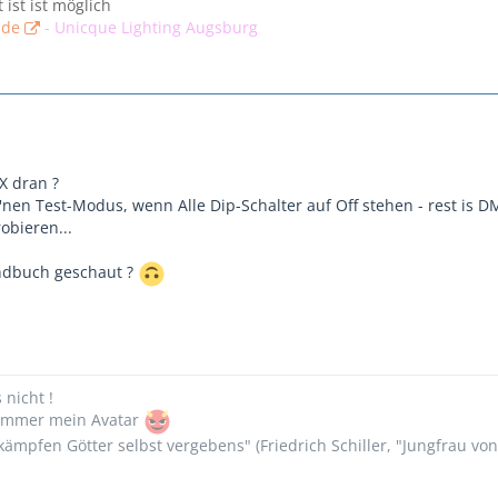
t ist ist möglich
.de
-
Unicque Lighting Augsburg
X dran ?
'nen Test-Modus, wenn Alle Dip-Schalter auf Off stehen - rest is 
obieren...
andbuch geschaut ?
s nicht !
n immer mein Avatar
ämpfen Götter selbst vergebens" (Friedrich Schiller, "Jungfrau vo