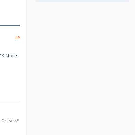
#6
DMX-Mode -
n Orleans"