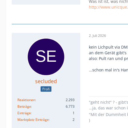
Was ist ist, was nich
http://www.unicque
2. Juli 2026
kein Lichpult via DM
an dem Gerät gibt's 
also: Pult ran und pr
...schon mal in's H
secluded
Profi
Reaktionen
2.293
"geht nicht" ? - gibt'
Beiträge
6.773
...ja, das war scho
Einträge
1
"Mit der Dummheit k
Marktplatz Einträge
2
)