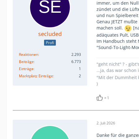
immer, um den Null
zündet und die Lüfte
und nun Spielbereit 
Genau JETZT mußte 
machen soll.
[na
secluded
adäquates Pult, USB
Im Handbuch steht N
Profi
"Sound-To-Light-Mod
Reaktionen
2.293
Beiträge
6.773
"geht nicht" ? - gibt'
Einträge
1
...ja, das war scho
Marktplatz Einträge
2
"Mit der Dummheit k
)
1
2. Juli 2026
Danke für die ganze