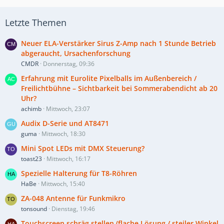
Letzte Themen
Neuer ELA-Verstärker Sirus Z-Amp nach 1 Stunde Betrieb
abgeraucht, Ursachenforschung
CMDR
Donnerstag, 09:36
Erfahrung mit Eurolite Pixelballs im Außenbereich /
Freilichtbühne – Sichtbarkeit bei Sommerabendicht ab 20
Uhr?
achimb
Mittwoch, 23:07
Audix D-Serie und AT8471
guma
Mittwoch, 18:30
Mini Spot LEDs mit DMX Steuerung?
toast23
Mittwoch, 16:17
Spezielle Halterung für T8-Röhren
HaBe
Mittwoch, 15:40
ZA-048 Antenne für Funkmikro
tonsound
Dienstag, 19:46
Touchscreen schräg stellen (flache Lösung / steiler Winkel