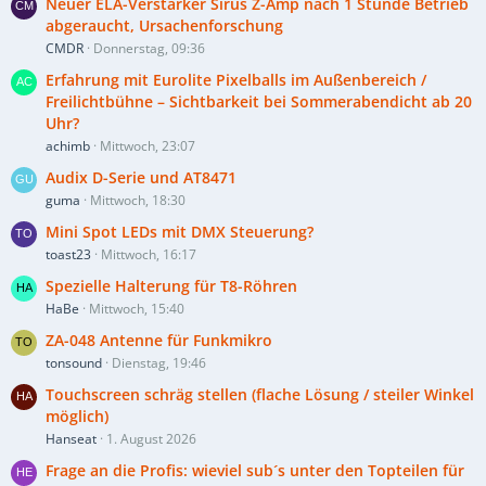
Neuer ELA-Verstärker Sirus Z-Amp nach 1 Stunde Betrieb
abgeraucht, Ursachenforschung
CMDR
Donnerstag, 09:36
Erfahrung mit Eurolite Pixelballs im Außenbereich /
Freilichtbühne – Sichtbarkeit bei Sommerabendicht ab 20
Uhr?
achimb
Mittwoch, 23:07
Audix D-Serie und AT8471
guma
Mittwoch, 18:30
Mini Spot LEDs mit DMX Steuerung?
toast23
Mittwoch, 16:17
Spezielle Halterung für T8-Röhren
HaBe
Mittwoch, 15:40
ZA-048 Antenne für Funkmikro
tonsound
Dienstag, 19:46
Touchscreen schräg stellen (flache Lösung / steiler Winkel
möglich)
Hanseat
1. August 2026
Frage an die Profis: wieviel sub´s unter den Topteilen für