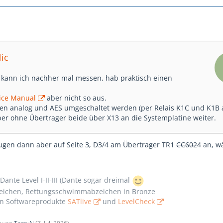
Nic
kann ich nachher mal messen, hab praktisch einen
ice Manual
aber nicht so aus.
en analog und AES umgeschaltet werden (per Relais K1C und K1B 
aber ohne Übertrager beide über X13 an die Systemplatine weiter.
gen dann aber auf Seite 3, D3/4 am Übertrager TR1
CC6024
an, wä
Dante Level I-II-III (Dante sogar dreimal
ichen, Rettungsschwimmabzeichen in Bronze
n Softwareprodukte
SATlive
und
LevelCheck