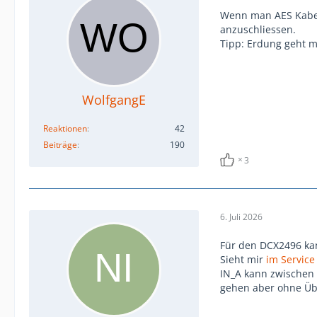
Wenn man AES Kabel 
anzuschliessen.
Tipp: Erdung geht m
WolfgangE
Reaktionen
42
Beiträge
190
3
6. Juli 2026
Für den DCX2496 kan
Sieht mir
im Servic
IN_A kann zwischen 
gehen aber ohne Übe