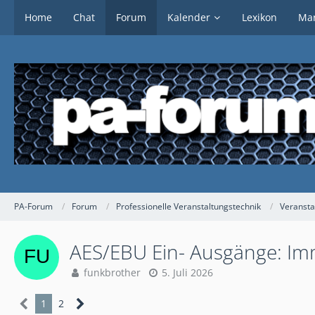
Home
Chat
Forum
Kalender
Lexikon
Mar
PA-Forum
Forum
Professionelle Veranstaltungstechnik
Veransta
AES/EBU Ein- Ausgänge: Imm
funkbrother
5. Juli 2026
1
2