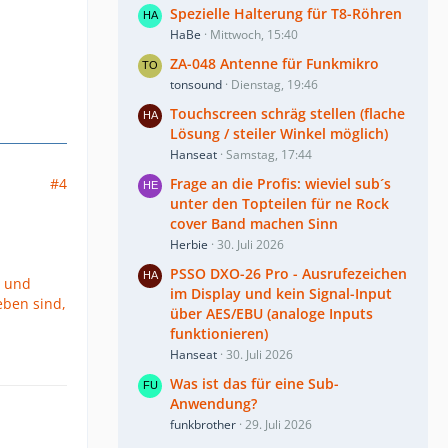
Spezielle Halterung für T8-Röhren
HaBe
Mittwoch, 15:40
ZA-048 Antenne für Funkmikro
tonsound
Dienstag, 19:46
Touchscreen schräg stellen (flache
Lösung / steiler Winkel möglich)
Hanseat
Samstag, 17:44
#4
Frage an die Profis: wieviel sub´s
unter den Topteilen für ne Rock
cover Band machen Sinn
Herbie
30. Juli 2026
PSSO DXO-26 Pro - Ausrufezeichen
r und
im Display und kein Signal-Input
eben sind,
über AES/EBU (analoge Inputs
funktionieren)
Hanseat
30. Juli 2026
Was ist das für eine Sub-
Anwendung?
funkbrother
29. Juli 2026