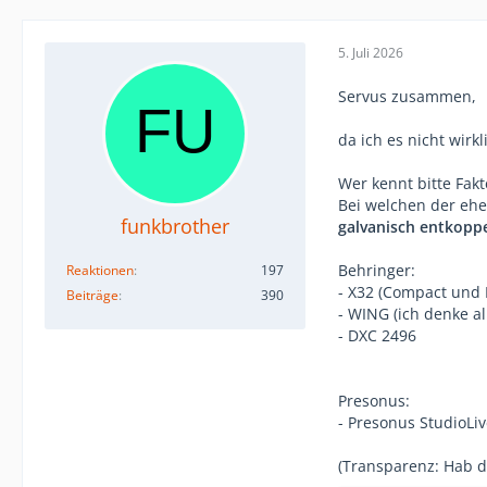
5. Juli 2026
Servus zusammen,
da ich es nicht wirkl
Wer kennt bitte Fak
Bei welchen der ehe
funkbrother
galvanisch entkoppe
Behringer:
Reaktionen
197
- X32 (Compact und F
Beiträge
390
- WING (ich denke a
- DXC 2496
Presonus:
- Presonus StudioLiv
(Transparenz: Hab d