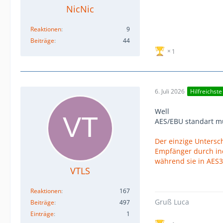
NicNic
Reaktionen
9
Beiträge
44
1
6. Juli 2026
Hilfreichst
Well
AES/EBU standart mu
Der einzige Untersc
Empfänger durch ind
während sie in AES3 
VTLS
Reaktionen
167
Gruß Luca
Beiträge
497
Einträge
1