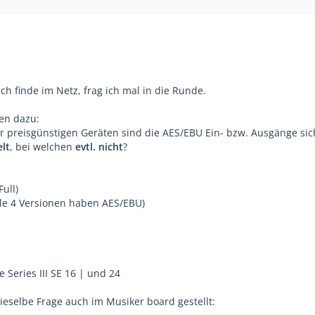
ich finde im Netz, frag ich mal in die Runde.
ten dazu:
r preisgünstigen Geräten sind die AES/EBU Ein- bzw. Ausgänge sic
lt
, bei welchen
evtl. nicht
?
ull)
lle 4 Versionen haben AES/EBU)
e Series III SE 16 | und 24
ieselbe Frage auch im Musiker board gestellt: