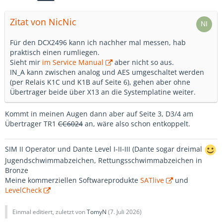
Zitat von NicNic
Für den DCX2496 kann ich nachher mal messen, hab
praktisch einen rumliegen.
Sieht mir
im Service Manual
aber nicht so aus.
IN_A kann zwischen analog und AES umgeschaltet werden
(per Relais K1C und K1B auf Seite 6), gehen aber ohne
Übertrager beide über X13 an die Systemplatine weiter.
Kommt in meinen Augen dann aber auf Seite 3, D3/4 am
Übertrager TR1
CC6024
an, wäre also schon entkoppelt.
SIM II Operator und Dante Level I-II-III (Dante sogar dreimal
Jugendschwimmabzeichen, Rettungsschwimmabzeichen in
Bronze
Meine kommerziellen Softwareprodukte
SATlive
und
LevelCheck
Einmal editiert, zuletzt von
TomyN
(
7. Juli 2026
)