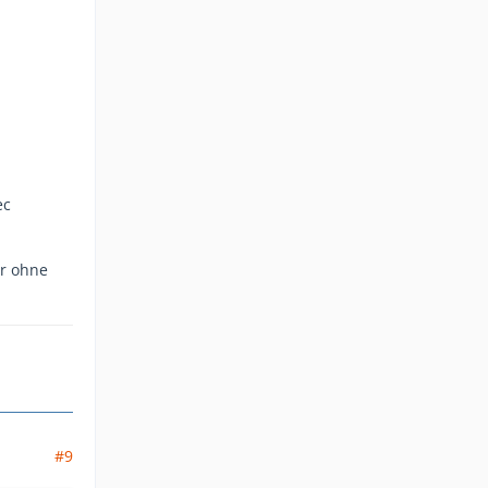
ec
er ohne
#9