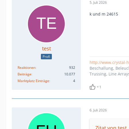
5. Juli 2026
k und m 24615
test
Profi
http://www.crystal-
Reaktionen
932
Beschallung, Beleuc
Trussing, Line Array
Beiträge
10.077
Marktplatz Einträge
4
1
6. Juli 2026
Zitat von test