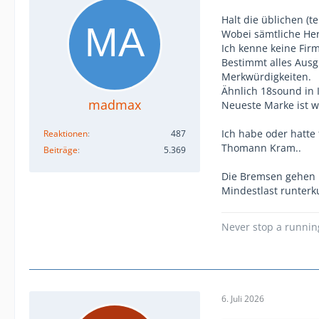
Halt die üblichen (t
Wobei sämtliche Hers
Ich kenne keine Firm
Bestimmt alles Aus
Merkwürdigkeiten.
Ähnlich 18sound in I
madmax
Neueste Marke ist wo
Ich habe oder hatte
Reaktionen
487
Thomann Kram..
Beiträge
5.369
Die Bremsen gehen ü
Mindestlast runterku
Never stop a runni
6. Juli 2026