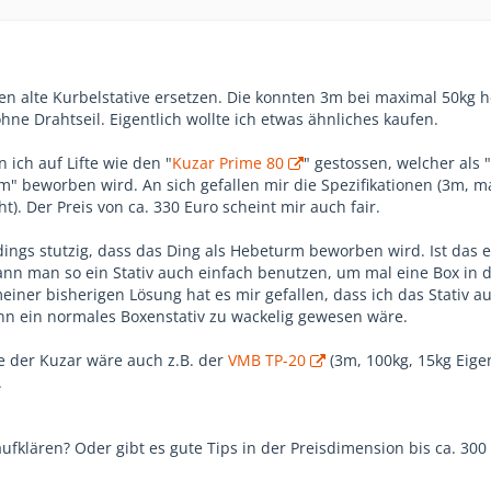
en alte Kurbelstative ersetzen. Die konnten 3m bei maximal 50kg
hne Drahtseil. Eigentlich wollte ich etwas ähnliches kaufen.
 ich auf Lifte wie den "
Kuzar Prime 80
" gestossen, welcher als "
" beworben wird. An sich gefallen mir die Spezifikationen (3m, m
t). Der Preis von ca. 330 Euro scheint mir auch fair.
dings stutzig, dass das Ding als Hebeturm beworben wird. Ist das 
ann man so ein Stativ auch einfach benutzen, um mal eine Box in 
ner bisherigen Lösung hat es mir gefallen, dass ich das Stativ a
n ein normales Boxenstativ zu wackelig gewesen wäre.
e der Kuzar wäre auch z.B. der
VMB TP-20
(3m, 100kg, 15kg Eige
.
fklären? Oder gibt es gute Tips in der Preisdimension bis ca. 300