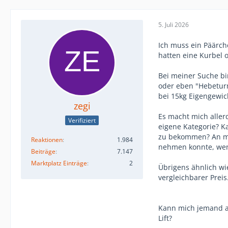
5. Juli 2026
Ich muss ein Päärch
hatten eine Kurbel o
Bei meiner Suche bin
oder eben "Hebeturm
bei 15kg Eigengewich
zegi
Es macht mich aller
Verifiziert
eigene Kategorie? K
zu bekommen? An mei
Reaktionen
1.984
nehmen konnte, wen
Beiträge
7.147
Marktplatz Einträge
2
Übrigens ähnlich wi
vergleichbarer Preis
Kann mich jemand au
Lift?