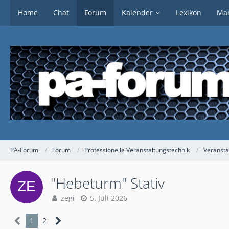
Home
Chat
Forum
Kalender
Lexikon
Mar
PA-Forum
Forum
Professionelle Veranstaltungstechnik
Veransta
"Hebeturm" Stativ
zegi
5. Juli 2026
1
2