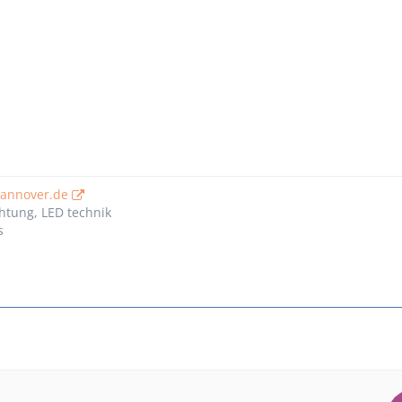
hannover.de
htung, LED technik
s