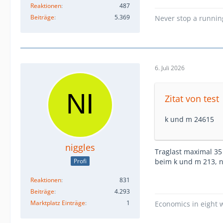
Reaktionen
487
Beiträge
5.369
Never stop a runni
6. Juli 2026
Zitat von test
k und m 24615
niggles
Traglast maximal 35
beim k und m 213, n
Profi
Reaktionen
831
Beiträge
4.293
Marktplatz Einträge
1
Economics in eight w