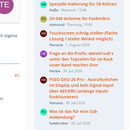
Spezielle Halterung für T8-Röhren
HaBe
Mittwoch, 15:40
ZA-048 Antenne für Funkmikro
tonsound
Dienstag, 19:46
Touchscreen schräg stellen (flache
ch eigene
Lösung / steiler Winkel möglich)
Hanseat
1. August 2026
Frage an die Profis: wieviel sub´s
unter den Topteilen für ne Rock
cover Band machen Sinn
Herbie
30. Juli 2026
#5
PSSO DXO-26 Pro - Ausrufezeichen
im Display und kein Signal-Input
über AES/EBU (analoge Inputs
funktionieren)
er
Hanseat
30. Juli 2026
Was ist das für eine Sub-
Anwendung?
funkbrother
29. Juli 2026