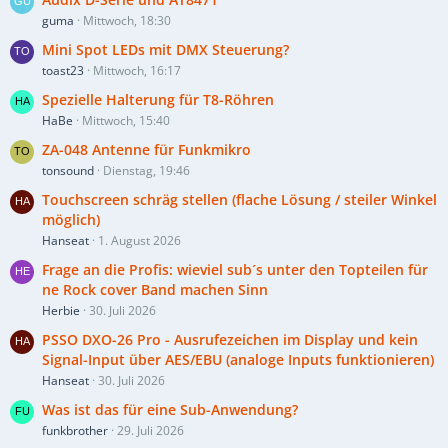
guma
Mittwoch, 18:30
Mini Spot LEDs mit DMX Steuerung?
toast23
Mittwoch, 16:17
Spezielle Halterung für T8-Röhren
HaBe
Mittwoch, 15:40
ZA-048 Antenne für Funkmikro
tonsound
Dienstag, 19:46
Touchscreen schräg stellen (flache Lösung / steiler Winkel
möglich)
Hanseat
1. August 2026
Frage an die Profis: wieviel sub´s unter den Topteilen für
ne Rock cover Band machen Sinn
Herbie
30. Juli 2026
PSSO DXO-26 Pro - Ausrufezeichen im Display und kein
Signal-Input über AES/EBU (analoge Inputs funktionieren)
Hanseat
30. Juli 2026
Was ist das für eine Sub-Anwendung?
funkbrother
29. Juli 2026