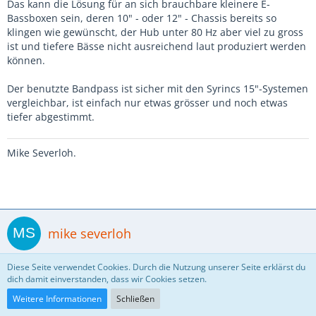
Das kann die Lösung für an sich brauchbare kleinere E-
Bassboxen sein, deren 10" - oder 12" - Chassis bereits so
klingen wie gewünscht, der Hub unter 80 Hz aber viel zu gross
ist und tiefere Bässe nicht ausreichend laut produziert werden
können.
Der benutzte Bandpass ist sicher mit den Syrincs 15"-Systemen
vergleichbar, ist einfach nur etwas grösser und noch etwas
tiefer abgestimmt.
Mike Severloh.
mike severloh
Diese Seite verwendet Cookies. Durch die Nutzung unserer Seite erklärst du
6. Juni 2007
dich damit einverstanden, dass wir Cookies setzen.
Weitere Informationen
Schließen
Zitat von &quot;BASSBOOSTER&quot;