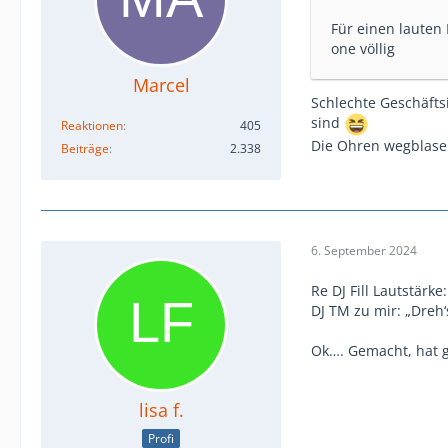
Für einen lauten 
one völlig
Marcel
Schlechte Geschäfts
sind
Reaktionen
405
Die Ohren wegblasen
Beiträge
2.338
6. September 2024
Re DJ Fill Lautstärke:
DJ TM zu mir: „Dreh‘
Ok…. Gemacht, hat g
lisa f.
Profi