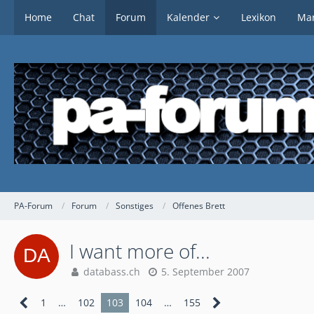
Home
Chat
Forum
Kalender
Lexikon
Mar
PA-Forum
Forum
Sonstiges
Offenes Brett
I want more of...
databass.ch
5. September 2007
1
…
102
103
104
…
155