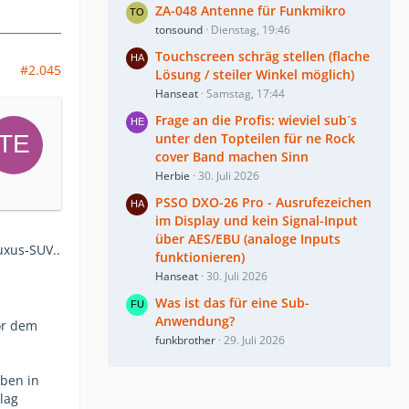
ZA-048 Antenne für Funkmikro
tonsound
Dienstag, 19:46
Touchscreen schräg stellen (flache
#2.045
Lösung / steiler Winkel möglich)
Hanseat
Samstag, 17:44
Frage an die Profis: wieviel sub´s
unter den Topteilen für ne Rock
cover Band machen Sinn
Herbie
30. Juli 2026
PSSO DXO-26 Pro - Ausrufezeichen
im Display und kein Signal-Input
über AES/EBU (analoge Inputs
uxus-SUV..
funktionieren)
Hanseat
30. Juli 2026
Was ist das für eine Sub-
Anwendung?
or dem
funkbrother
29. Juli 2026
aben in
lag