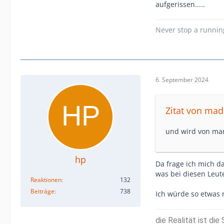
aufgerissen.....
Never stop a runni
6. September 2024
Zitat von ma
und wird von man
hp
Da frage ich mich d
was bei diesen Leuten
Reaktionen
132
Beiträge
738
Ich würde so etwas n
die Realität ist di