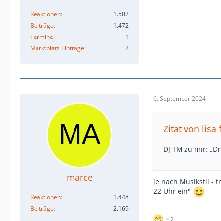
Reaktionen
1.502
Beiträge
1.472
Termine
1
Marktplatz Einträge
2
6. September 2024
Zitat von lisa f
DJ TM zu mir: „Dr
marce
je nach Musikstil - 
22 Uhr ein"
Reaktionen
1.448
Beiträge
2.169
2