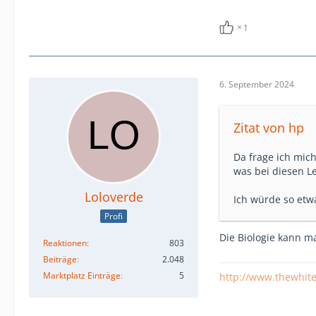
1
6. September 2024
Zitat von hp
Da frage ich mic
was bei diesen Leu
Loloverde
Ich würde so etwa
Profi
Die Biologie kann m
Reaktionen
803
Beiträge
2.048
Marktplatz Einträge
5
http://www.thewhit