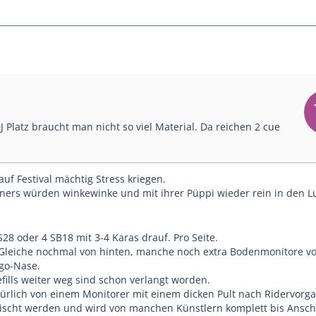
J Platz braucht man nicht so viel Material. Da reichen 2 cue
uf Festival mächtig Stress kriegen.
iners würden winkewinke und mit ihrer Püppi wieder rein in den L
28 oder 4 SB18 mit 3-4 Karas drauf. Pro Seite.
Gleiche nochmal von hinten, manche noch extra Bodenmonitore v
Ego-Nase.
efills weiter weg sind schon verlangt worden.
rlich von einem Monitorer mit einem dicken Pult nach Ridervorg
ischt werden und wird von manchen Künstlern komplett bis Ansch