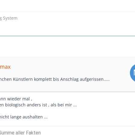
ng System
dmax
chen Künstlern komplett bis Anschlag aufgerissen.....
ann wieder mal ,
 biologisch anders ist , als bei mir ...
icht lange aushalten ...
e Summe aller Fakten