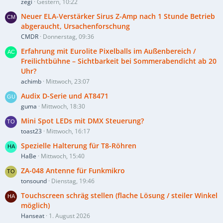
zegi
Gestern, 10:22
Neuer ELA-Verstärker Sirus Z-Amp nach 1 Stunde Betrieb
abgeraucht, Ursachenforschung
CMDR
Donnerstag, 09:36
Erfahrung mit Eurolite Pixelballs im Außenbereich /
Freilichtbühne – Sichtbarkeit bei Sommerabendicht ab 20
Uhr?
achimb
Mittwoch, 23:07
Audix D-Serie und AT8471
guma
Mittwoch, 18:30
Mini Spot LEDs mit DMX Steuerung?
toast23
Mittwoch, 16:17
Spezielle Halterung für T8-Röhren
HaBe
Mittwoch, 15:40
ZA-048 Antenne für Funkmikro
tonsound
Dienstag, 19:46
Touchscreen schräg stellen (flache Lösung / steiler Winkel
möglich)
Hanseat
1. August 2026