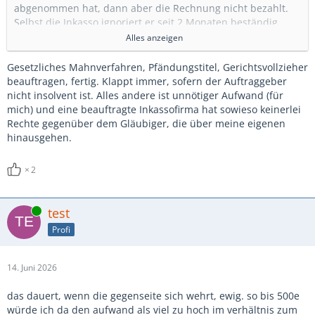
abgenommen hat, dann aber die Rechnung nicht bezahlt.
Selbst die Inkasso ignoriert er seit 2 Monaten beständig.
Alles anzeigen
Hab nun eine entsprechende Bewertung im Netz
geschrieben (da Schnautze voll
) und siehe da, einen
Gesetzliches Mahnverfahren, Pfändungstitel, Gerichtsvollzieher
Anruf von einem anderen Unternehmer bekommen, der mir
beauftragen, fertig. Klappt immer, sofern der Auftraggeber
sagte:
nicht insolvent ist. Alles andere ist unnötiger Aufwand (für
Da sind sie nicht der einzige, diese Firma hat wohl etliche
mich) und eine beauftragte Inkassofirma hat sowieso keinerlei
Lieferanten, die (vergeblich) auf das Geld warten.
Rechte gegenüber dem Gläubiger, die über meine eigenen
hinausgehen.
Professionelle, kriminelle Abzocke also. Zum
Dabei hab ich aber noch das Glück, dass es seit meiner
hauptberuflichen Selbstständigkeit seit 2010 der erste und
2
einzige Fall ist.
Die Summe ist zwar "nur" knapp 2k€, aber ärgerlich ist es
Online
test
dennoch, dass solche Leute lange Zeit damit durchkommen.
Profi
Und dann wundern sich die Leute, wenn man (am liebsten)
nur noch gegen Vorkasse arbeiten möchte...
14. Juni 2026
Bitte eine kleine Runde Mitleid, dann kann ich evtl. wieder
das dauert, wenn die gegenseite sich wehrt, ewig. so bis 500e
mal Spass haben
würde ich da den aufwand als viel zu hoch im verhältnis zum