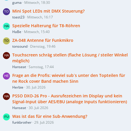
guma
Mittwoch, 18:30
Mini Spot LEDs mit DMX Steuerung?
toast23
Mittwoch, 16:17
Spezielle Halterung für T8-Röhren
HaBe
Mittwoch, 15:40
ZA-048 Antenne für Funkmikro
tonsound
Dienstag, 19:46
Touchscreen schräg stellen (flache Lösung / steiler Winkel
möglich)
Hanseat
Samstag, 17:44
Frage an die Profis: wieviel sub´s unter den Topteilen für
ne Rock cover Band machen Sinn
Herbie
30. Juli 2026
PSSO DXO-26 Pro - Ausrufezeichen im Display und kein
Signal-Input über AES/EBU (analoge Inputs funktionieren)
Hanseat
30. Juli 2026
Was ist das für eine Sub-Anwendung?
funkbrother
29. Juli 2026