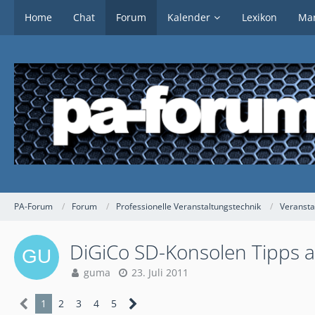
Home
Chat
Forum
Kalender
Lexikon
Mar
PA-Forum
Forum
Professionelle Veranstaltungstechnik
Veransta
DiGiCo SD-Konsolen Tipps a
guma
23. Juli 2011
1
2
3
4
5