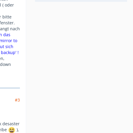
 ( oder
 bitte
fenster.
langt nach
n das
mirror to
ut sich
 backup' !
en,
utdown
#3
k desaster
heibe
),