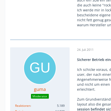
auch ein SD8 ein se
die auch keine "rock
Ich werde mir in lo
bescheidene eigene 
nicht fett genug ge
warum Hersteller un
24. Juli 2011
Sicherer Betrieb ei
Ich schicke voraus, 
user, der nach eine
Angenehmerweise han
und nicht um einen 
guma
erleichtert.
Moderator
Zum Grundverständnis
layout also die gesa
Reaktionen
5.189
session befindet si