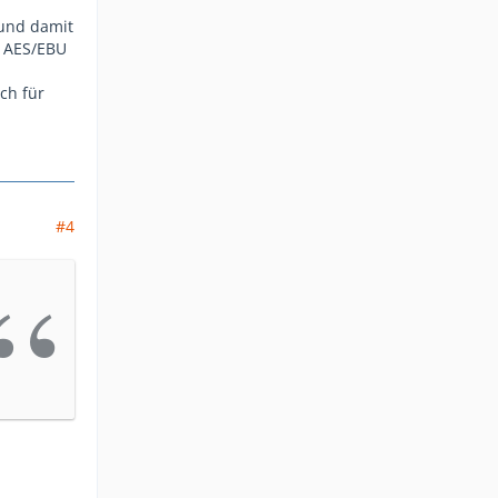
 und damit
e AES/EBU
ch für
#4