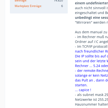
Beiträge
14.820
einem undefinierte
Marktplatz Einträge
6
auch nicht sinnvoll
eingeschaltet und B
unbedingt eine ses
"Mirroren" werden n
Aus dem manual zu 
- im Rechner muß nat
Ordner auf /:C ange
- Im TCP/IP protocoll
nach freundlicher R
Die IP sollte bis au
sein und der letzte W
Rechner ... 5.24 oder
- der remote-Rechne
solange er kein Net
das Pult an , dann 
starten.
... capice !
- als subnet mask 2
Netzwerke ist 255.25
Hausnummer halten 