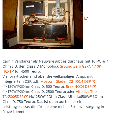
Carhifi Verstärker als Neuware gibt es durchaus mit 10 kW @ 1
Ohm z.B. den Class-D Monoblock
Ground Zero GZPA 1.10K-
HCX
für 4500 Teuro.
Viel praktischer sind aber die vielkanaligen Amps mit
integriertem DSP, z.B.
Mosconi Gladen D2 100.4 DSP
(4x130W@2Ohm Class-D, 500 Teuro),
Brax NOX4 DSP
(4x170W@2Ohm Class-D, 2500 Teuro) oder
Hifonics Thor
TRX5005DSP
(4x125W@2Ohm Class AB + 1x650W@1Ohm
Class D, 750 Teuro). Das ist dann auch eher eine
Leistungsklasse, die für die eine mobile Stromversorgung in
Frage kommt.