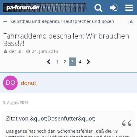
Selbstbau und Reparatur Lautsprecher und Boxen
Fahrraddemo beschallen: Wir brauchen
Bass!?!
der uli
24. Juni 2015
1
2
3
4
donut
3. August 2016
Zitat von &quot;Dosenfutter&quot;
Das ganze hat noch den 'Schönheitsfehler', daß die 19