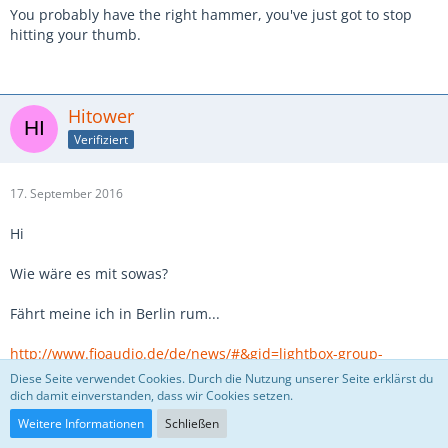
You probably have the right hammer, you've just got to stop
hitting your thumb.
Hitower
Verifiziert
17. September 2016
Hi
Wie wäre es mit sowas?
Fährt meine ich in Berlin rum...
http://www.fioaudio.de/de/news/#&gid=lightbox-group-
277&pid=1
Diese Seite verwendet Cookies. Durch die Nutzung unserer Seite erklärst du
dich damit einverstanden, dass wir Cookies setzen.
Das ist noch Handlich... 25Hz? Dann lass mal was großes als
Weitere Informationen
Schließen
Fahrrad kommen! z.B. das UPS E Bike mit dickem Koffer hinten