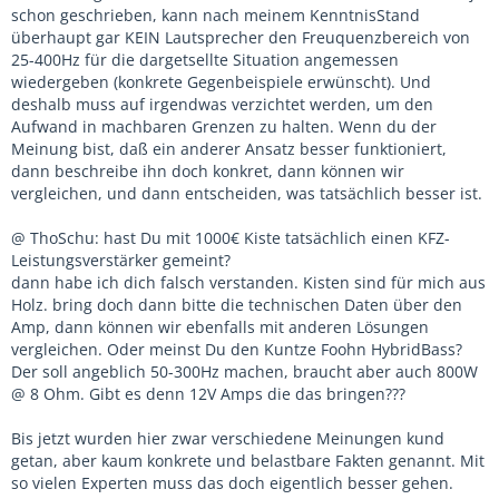
schon geschrieben, kann nach meinem KenntnisStand
überhaupt gar KEIN Lautsprecher den Freuquenzbereich von
25-400Hz für die dargetsellte Situation angemessen
wiedergeben (konkrete Gegenbeispiele erwünscht). Und
deshalb muss auf irgendwas verzichtet werden, um den
Aufwand in machbaren Grenzen zu halten. Wenn du der
Meinung bist, daß ein anderer Ansatz besser funktioniert,
dann beschreibe ihn doch konkret, dann können wir
vergleichen, und dann entscheiden, was tatsächlich besser ist.
@ ThoSchu: hast Du mit 1000€ Kiste tatsächlich einen KFZ-
Leistungsverstärker gemeint?
dann habe ich dich falsch verstanden. Kisten sind für mich aus
Holz. bring doch dann bitte die technischen Daten über den
Amp, dann können wir ebenfalls mit anderen Lösungen
vergleichen. Oder meinst Du den Kuntze Foohn HybridBass?
Der soll angeblich 50-300Hz machen, braucht aber auch 800W
@ 8 Ohm. Gibt es denn 12V Amps die das bringen???
Bis jetzt wurden hier zwar verschiedene Meinungen kund
getan, aber kaum konkrete und belastbare Fakten genannt. Mit
so vielen Experten muss das doch eigentlich besser gehen.