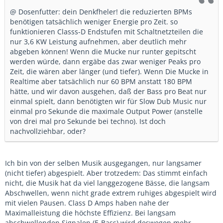
@ Dosenfutter: dein Denkfheler! die reduzierten BPMs
benötigen tatsächlich weniger Energie pro Zeit. so
funktionieren Classs-D Endstufen mit Schaltnetzteilen die
nur 3,6 KW Leistung aufnehmen, aber deutlich mehr
abgeben können! Wenn die Mucke nur runter gepitscht
werden würde, dann ergäbe das zwar weniger Peaks pro
Zeit, die wären aber länger (und tiefer). Wenn Die Mucke in
Realtime aber tatsächlich nur 60 BPM anstatt 180 BPM
hätte, und wir davon ausgehen, daß der Bass pro Beat nur
einmal spielt, dann benötigten wir für Slow Dub Music nur
einmal pro Sekunde die maximale Output Power (anstelle
von drei mal pro Sekunde bei techno). Ist doch
nachvollziehbar, oder?
Ich bin von der selben Musik ausgegangen, nur langsamer
(nicht tiefer) abgespielt. Aber trotzedem: Das stimmt einfach
nicht, die Musik hat da viel langgezogene Bässe, die langsam
Abschwellen, wenn nicht grade extrem ruhiges abgespielt wird
mit vielen Pausen. Class D Amps haben nahe der
Maximalleistung die höchste Effizienz. Bei langsam
abschwellenden Signalen (E-Bass) wird deswegen mehr