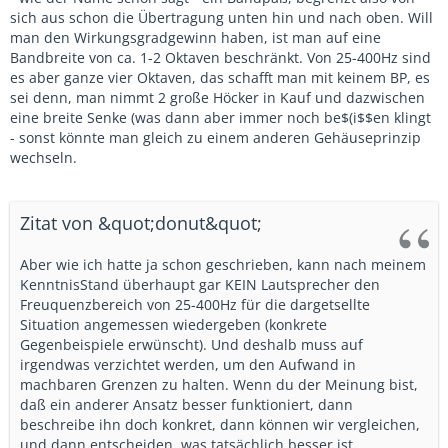
sich aus schon die Übertragung unten hin und nach oben. Will
man den Wirkungsgradgewinn haben, ist man auf eine
Bandbreite von ca. 1-2 Oktaven beschränkt. Von 25-400Hz sind
es aber ganze vier Oktaven, das schafft man mit keinem BP, es
sei denn, man nimmt 2 große Höcker in Kauf und dazwischen
eine breite Senke (was dann aber immer noch be$(i$$en klingt
- sonst könnte man gleich zu einem anderen Gehäuseprinzip
wechseln.
Zitat von &quot;donut&quot;
Aber wie ich hatte ja schon geschrieben, kann nach meinem
KenntnisStand überhaupt gar KEIN Lautsprecher den
Freuquenzbereich von 25-400Hz für die dargetsellte
Situation angemessen wiedergeben (konkrete
Gegenbeispiele erwünscht). Und deshalb muss auf
irgendwas verzichtet werden, um den Aufwand in
machbaren Grenzen zu halten. Wenn du der Meinung bist,
daß ein anderer Ansatz besser funktioniert, dann
beschreibe ihn doch konkret, dann können wir vergleichen,
und dann entscheiden, was tatsächlich besser ist.