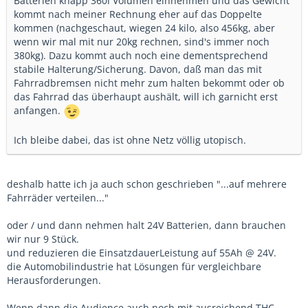
Batterien knapp 360l Volumen einnehmen und das Gewicht
kommt nach meiner Rechnung eher auf das Doppelte
kommen (nachgeschaut, wiegen 24 kilo, also 456kg, aber
wenn wir mal mit nur 20kg rechnen, sind's immer noch
380kg). Dazu kommt auch noch eine dementsprechend
stabile Halterung/Sicherung. Davon, daß man das mit
Fahrradbremsen nicht mehr zum halten bekommt oder ob
das Fahrrad das überhaupt aushält, will ich garnicht erst
anfangen.
Ich bleibe dabei, das ist ohne Netz völlig utopisch.
deshalb hatte ich ja auch schon geschrieben "...auf mehrere
Fahrräder verteilen..."
oder / und dann nehmen halt 24V Batterien, dann brauchen
wir nur 9 Stück.
und reduzieren die EinsatzdauerLeistung auf 55Ah @ 24V.
die Automobilindustrie hat Lösungen für vergleichbare
Herausforderungen.
Wenn dann die Audience auch noch mit ausreichend THC