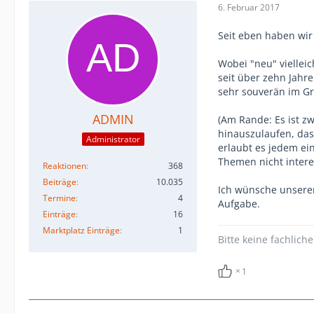
6. Februar 2017
Seit eben haben wir
Wobei "neu" vielleic
seit über zehn Jahr
sehr souverän im Gri
ADMIN
(Am Rande: Es ist zw
hinauszulaufen, das
Administrator
erlaubt es jedem ei
Themen nicht interes
Reaktionen
368
Beiträge
10.035
Ich wünsche unseren
Termine
4
Aufgabe.
Einträge
16
Marktplatz Einträge
1
Bitte keine fachlic
1