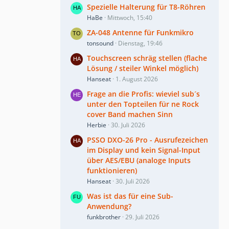
Spezielle Halterung für T8-Röhren
HaBe
Mittwoch, 15:40
ZA-048 Antenne für Funkmikro
tonsound
Dienstag, 19:46
Touchscreen schräg stellen (flache
Lösung / steiler Winkel möglich)
Hanseat
1. August 2026
Frage an die Profis: wieviel sub´s
unter den Topteilen für ne Rock
cover Band machen Sinn
Herbie
30. Juli 2026
PSSO DXO-26 Pro - Ausrufezeichen
im Display und kein Signal-Input
über AES/EBU (analoge Inputs
funktionieren)
Hanseat
30. Juli 2026
Was ist das für eine Sub-
Anwendung?
funkbrother
29. Juli 2026