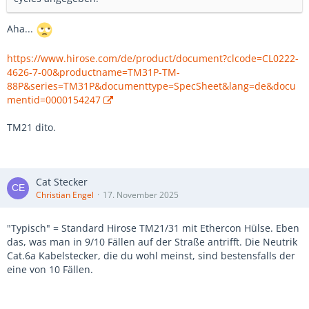
Aha...
https://www.hirose.com/de/product/document?clcode=CL0222-
4626-7-00&productname=TM31P-TM-
88P&series=TM31P&documenttype=SpecSheet&lang=de&docu
mentid=0000154247
TM21 dito.
Cat Stecker
Christian Engel
17. November 2025
"Typisch" = Standard Hirose TM21/31 mit Ethercon Hülse. Eben
das, was man in 9/10 Fällen auf der Straße antrifft. Die Neutrik
Cat.6a Kabelstecker, die du wohl meinst, sind bestensfalls der
eine von 10 Fällen.