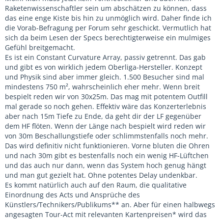
Stage Punkrock Combo.
Raketenwissenschaftler sein um abschätzen zu können, dass
das eine enge Kiste bis hin zu unmöglich wird. Daher finde ich
Wird das was?
die Vorab-Befragung per Forum sehr geschickt. Vermutlich hat
sich da beim Lesen der Specs berechtigterweise ein mulmiges
Gefühl breitgemacht.
Es ist ein Constant Curvature Array, passiv getrennt. Das gab
und gibt es von wirklich jedem Oberliga-Hersteller. Konzept
und Physik sind aber immer gleich. 1.500 Besucher sind mal
mindestens 750 m², wahrscheinlich eher mehr. Wenn breit
bespielt reden wir von 30x25m. Das mag mit potentem Outfill
mal gerade so noch gehen. Effektiv wäre das Konzerterlebnis
aber nach 15m Tiefe zu Ende, da geht dir der LF gegenüber
dem HF flöten. Wenn der Länge nach bespielt wird reden wir
von 30m Beschallungstiefe oder schlimmstenfalls noch mehr.
Das wird definitiv nicht funktionieren. Vorne bluten die Ohren
und nach 30m gibt es bestenfalls noch ein wenig HF-Lüftchen
und das auch nur dann, wenn das System hoch genug hängt
und man gut gezielt hat. Ohne potentes Delay undenkbar.
Es kommt natürlich auch auf den Raum, die qualitative
Einordnung des Acts und Ansprüche des
Künstlers/Technikers/Publikums** an. Aber für einen halbwegs
angesagten Tour-Act mit relevanten Kartenpreisen* wird das