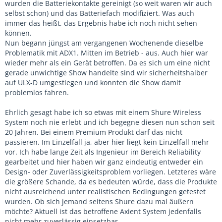
wurden die Batteriekontakte gereinigt (so weit waren wir auch
selbst schon) und das Batteriefach modifiziert. Was auch
immer das heißt, das Ergebnis habe ich noch nicht sehen
können.
Nun begann jüngst am vergangenen Wochenende dieselbe
Problematik mit ADX1. Mitten im Betrieb - aus. Auch hier war
wieder mehr als ein Gerät betroffen. Da es sich um eine nicht
gerade unwichtige Show handelte sind wir sicherheitshalber
auf ULX-D umgestiegen und konnten die Show damit
problemlos fahren.
Ehrlich gesagt habe ich so etwas mit einem Shure Wireless
System noch nie erlebt und ich begegne diesen nun schon seit
20 Jahren. Bei einem Premium Produkt darf das nicht
passieren. Im Einzelfall ja, aber hier liegt kein Einzelfall mehr
vor. Ich habe lange Zeit als Ingenieur im Bereich Reliability
gearbeitet und hier haben wir ganz eindeutig entweder ein
Design- oder Zuverlässigkeitsproblem vorliegen. Letzteres wäre
die größere Schande, da es bedeuten würde, dass die Produkte
nicht ausreichend unter realistischen Bedingungen getestet
wurden. Ob sich jemand seitens Shure dazu mal äußern
möchte? Aktuell ist das betroffene Axient System jedenfalls
nicht mehr zuverlässig einsetzbar.