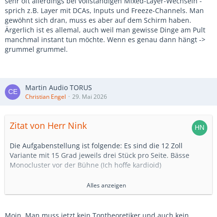
sehr oft allerdings bei vollständigen Mixed-Layer-Wechseln -
sprich z.B. Layer mit DCAs, Inputs und Freeze-Channels. Man
gewöhnt sich dran, muss es aber auf dem Schirm haben.
Ärgerlich ist es allemal, auch weil man gewisse Dinge am Pult
manchmal instant tun möchte. Wenn es genau dann hängt ->
grummel grummel.
Martin Audio TORUS
Christian Engel
29. Mai 2026
Zitat von Herr Nink
Die Aufgabenstellung ist folgende: Es sind die 12 Zoll
Variante mit 15 Grad jeweils drei Stück pro Seite. Bässe
Monocluster vor der Bühne (Ich hoffe kardioid)
Nearfills hatte ich vergessen. Da kommt auch irgendwas von
Alles anzeigen
Martin zum Einsatz.
1.500 Nasen sind in etwa zu bespaßen. Mit einer Silent-
Moin. Man muss jetzt kein Tontheoretiker und auch kein