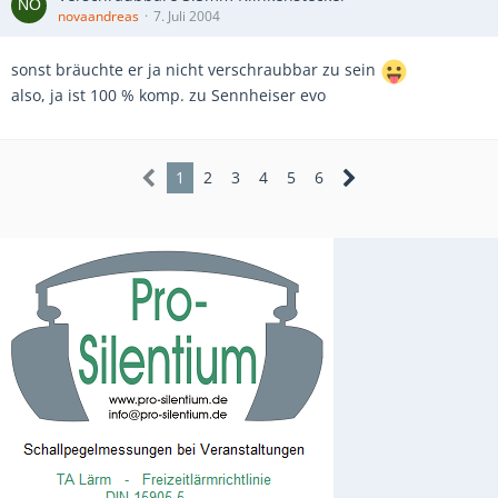
novaandreas
7. Juli 2004
sonst bräuchte er ja nicht verschraubbar zu sein
also, ja ist 100 % komp. zu Sennheiser evo
1
2
3
4
5
6