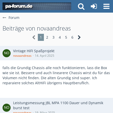
Forum
Beiträge von novaandreas
1
2
3
4
5
6
Vintage HiFI Spaßprojekt
novaandreas
14. April 2025
falls die Grundig Chassis alle noch funktionieren, lass die Box
wie sie ist. Bessere und auch linearere Chassis wirst du für das
Volumen nicht finden. Die alten Grundig sind super. Ich
reparaiere solches AltHiFi übrigens Hauptberuflich.
Leistungsmessung JBL MPA 1100 Dauer und Dynamik
burst test
novaandreas
19. März 2025