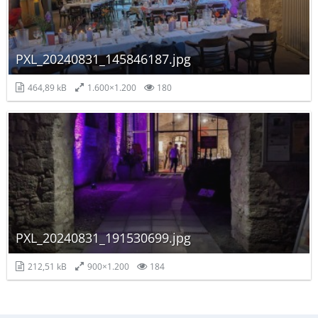
PXL_20240831_145846187.jpg
464,89 kB
1.600×1.200
180
PXL_20240831_191530699.jpg
212,51 kB
900×1.200
184