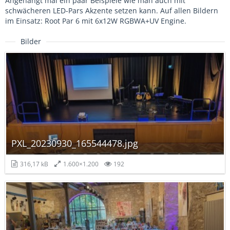
Angehängt mal ein paar Beispiele wie man auch mit
schwächeren LED-Pars Akzente setzen kann. Auf allen Bildern
im Einsatz: Root Par 6 mit 6x12W RGBWA+UV Engine.
Bilder
PXL_20230930_165544478.jpg
316,17 kB
1.600×1.200
192