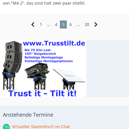
von "MA 2". das sind halt zwei paar stiefel.
1
…
4
5
6
…
20
Anstehende Termine
Virtueller Stammtisch im Chat