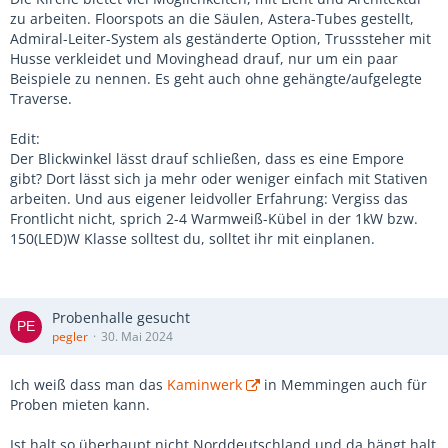
zu arbeiten. Floorspots an die Säulen, Astera-Tubes gestellt,
Admiral-Leiter-System als geständerte Option, Trusssteher mit
Husse verkleidet und Movinghead drauf, nur um ein paar
Beispiele zu nennen. Es geht auch ohne gehängte/aufgelegte
Traverse.
Edit:
Der Blickwinkel lässt drauf schließen, dass es eine Empore
gibt? Dort lässt sich ja mehr oder weniger einfach mit Stativen
arbeiten. Und aus eigener leidvoller Erfahrung: Vergiss das
Frontlicht nicht, sprich 2-4 Warmweiß-Kübel in der 1kW bzw.
150(LED)W Klasse solltest du, solltet ihr mit einplanen.
Probenhalle gesucht
pegler
30. Mai 2024
Ich weiß dass man das
Kaminwerk
in Memmingen auch für
Proben mieten kann.
Ist halt so überhaupt nicht Norddeutschland und da hängt halt