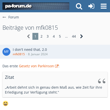
Forum
Beiträge von mfk0815
1
2
3
4
5
…
44
I don't need that, 2.0
mfk0815
8. Januar 2024
Das erste
Gesetz von Parkinson
:
Zitat
„Arbeit dehnt sich in genau dem Maß aus, wie Zeit für ihre
Erledigung zur Verfügung steht.“