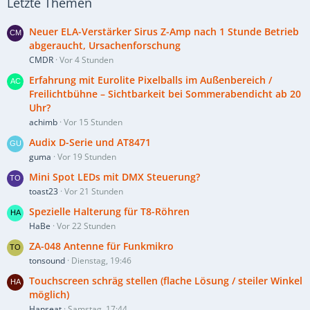
Letzte Themen
Neuer ELA-Verstärker Sirus Z-Amp nach 1 Stunde Betrieb
abgeraucht, Ursachenforschung
CMDR
Vor 4 Stunden
Erfahrung mit Eurolite Pixelballs im Außenbereich /
Freilichtbühne – Sichtbarkeit bei Sommerabendicht ab 20
Uhr?
achimb
Vor 15 Stunden
Audix D-Serie und AT8471
guma
Vor 19 Stunden
Mini Spot LEDs mit DMX Steuerung?
toast23
Vor 21 Stunden
Spezielle Halterung für T8-Röhren
HaBe
Vor 22 Stunden
ZA-048 Antenne für Funkmikro
tonsound
Dienstag, 19:46
Touchscreen schräg stellen (flache Lösung / steiler Winkel
möglich)
Hanseat
Samstag, 17:44