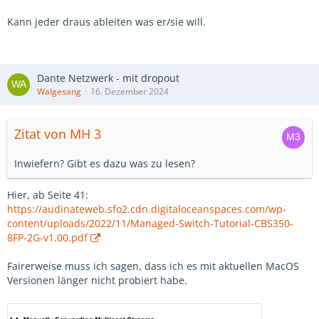
Dann nehmt sie bitte auch an. Hab ich auch schon sehr oft
gemacht nach diversen Empfehlungen hier im forum.
Kann jeder draus ableiten was er/sie will.
Dante Netzwerk - mit dropout
Walgesang
16. Dezember 2024
Zitat von MH 3
Inwiefern? Gibt es dazu was zu lesen?
Hier, ab Seite 41:
https://audinateweb.sfo2.cdn.digitaloceanspaces.com/wp-
content/uploads/2022/11/Managed-Switch-Tutorial-CBS350-
8FP-2G-v1.00.pdf
Fairerweise muss ich sagen, dass ich es mit aktuellen MacOS
Versionen länger nicht probiert habe.