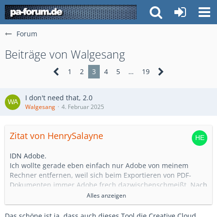
Forum
Beiträge von Walgesang
1
2
3
4
5
…
19
I don't need that, 2.0
Walgesang
4. Februar 2025
Zitat von HenrySalayne
IDN Adobe.
Ich wollte gerade eben einfach nur Adobe von meinem
Rechner entfernen, weil sich beim Exportieren von PDF-
Dokumenten immer Adobe frech dazwischenschmeißt. Nach
dem Vergeben eines Dateinamens wird beim letzten Schritt
Alles anzeigen
der Vorgang abgebrochen, weil man ja keine gültige Lizenz
hat.
Das schöne ist ja, dass auch dieses Tool die Creative Cloud