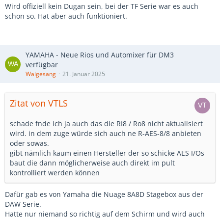
Dazu noch ein weiteres IDN von der Installation der CC:
Wird offiziell kein Dugan sein, bei der TF Serie war es auch
Dabei lädt Adobe ungefragt alle persönlichen Daten (lokal
schon so. Hat aber auch funktioniert.
gespeicherte Dateien) automatisch in die Adobe Cloud.
Und ein weiteres IDN was mir in diesem Zuge aufgefallen
ist: Microsoft ist keinen Deut besser und hat wieder
YAMAHA - Neue Rios und Automixer für DM3
ungefragt und ohne die Möglichkeit eines Widerspruchs
verfügbar
Software heimlich installiert. Ich möchte kein Spotify, ich
Walgesang
21. Januar 2025
möchte keinen Copilot und ich möchte vor allem nicht, dass
so ein Schrott an mir vorbei auf meinen Rechner wandert.
Zitat von VTLS
Das ist MEIN Rechner, nicht der Computer von Microsoft!
Bei dieser immer größer werdenden Übergriffigkeit von
schade fnde ich ja auch das die RI8 / Ro8 nicht aktualisiert
Multimilliarden-Dollar-Konzernen wie Adobe, Microsoft,
wird. in dem zuge würde sich auch ne R-AES-8/8 anbieten
Google und vielen anderen, könnte ich im Strahl speien!
oder sowas.
gibt nämlich kaum einen Hersteller der so schicke AES I/Os
baut die dann möglicherweise auch direkt im pult
kontrolliert werden können
Dafür gab es von Yamaha die Nuage 8A8D Stagebox aus der
DAW Serie.
Hatte nur niemand so richtig auf dem Schirm und wird auch