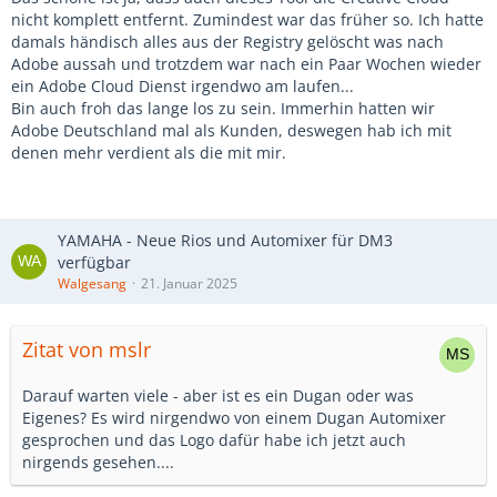
Was passiert also beim Druck auf "Deinstallieren" in der
nicht komplett entfernt. Zumindest war das früher so. Ich hatte
Systemsteuerung? Adobe startet erst einmal ein Update.
damals händisch alles aus der Registry gelöscht was nach
10 Minuten später soll man sich dann anmelden, um
Adobe aussah und trotzdem war nach ein Paar Wochen wieder
die Software zu deinstallieren...
ein Adobe Cloud Dienst irgendwo am laufen...
Also erst einmal nach einer Lösung im Netz gesucht. Und
Bin auch froh das lange los zu sein. Immerhin hatten wir
die gibt es tatsächlich mit dem
Adobe Deutschland mal als Kunden, deswegen hab ich mit
AdobeCreativeCloudCleanerTool. Sperriger Name, noch
denen mehr verdient als die mit mir.
bessere GUI - es gibt nämlich keine:
YAMAHA - Neue Rios und Automixer für DM3
verfügbar
Walgesang
21. Januar 2025
Zitat von mslr
Darauf warten viele - aber ist es ein Dugan oder was
Wie armselig muss ein Konzern sein, um solche Hürden
Eigenes? Es wird nirgendwo von einem Dugan Automixer
aufzubauen, damit die Leute bloß aus Verzweiflung und
gesprochen und das Logo dafür habe ich jetzt auch
wider besseren Wissens irgendwelche Abonnements
nirgends gesehen....
abschließen, um ihre Ruhe zu haben?