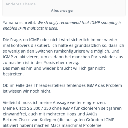
anderes Thema.
Alles anzeigen
Wenn du nach Yamaha Design guide konfiguriert hast, dann
ist ipmp snooping aktiv, der querier läuft, qos ist korrekt
Yamaha schreibt:
We strongly recommend that IGMP snooping is
eingerichtet. Und die IP multicast Group ist auch schon da.
enabled
IF (!)
multicast is used.
Dann spielt das super. Wenn du deinen link mal öffnest, lies
am besten gleich mal den allerersten Satz.
Die Frage, ob IGMP oder nicht wird sicherlich immer wieder
mal kontovers diskutiert. Ich halte es grundsätzlich so, dass ich
Ich verstehe einfach nicht, warum man in einem
so wenig an den Switchen rumkonfiguriere wie möglich. Und
professionellen Netzwerk mit professionellen Audio
IGMP zu aktivieren, um es dann bei manchen Ports wieder aus
Anwendungen immer wieder er über die notwendige
zu machen ist in der Praxis eher nervig.
Hardware und deren konfiguration ewige Diskussionen führt
Das man es hin und wieder braucht will ich gar nicht
anstatt es einfach zu machen. Das gleiche gilt nicht nur für
bestreiten.
Dante, sondern auch für ndi im Netzwerk oder artnet.
Wir diskutieren tausende kabel Vorschläge für Aes50, das ist
Ob im Falle des Threaderstellers fehlendes IGMP das Problem
das gleiche Phänomen. Anstatt eins zu kaufen, dass geht,
ist wissen wir noch nicht.
wird auch immer wieder versucht, das billigste China Zeug
zu nutzen.
Vielleicht muss ich meine Aussage weiter eingrenzen:
Vielleicht stehe ich damit ja alleine da, aber ne Show zu
Meine Cisco SG 300 / 350 ohne IGMP funktionieren seit Jahren
riskieren, weil man keine Lust hat oder kein Geld für das
einwandfrei, auch mit mehreren Hops und AVIOs.
Übertragungsmedium, das verstehe ich einfach nicht. Ja das
Bei den Ciscos von Kollegen (die aus guten Gründen IGMP
forum ist dazu da, um wissen zu vermitteln und zu teilen.
aktiviert haben) machen Macs manchmal Probleme.