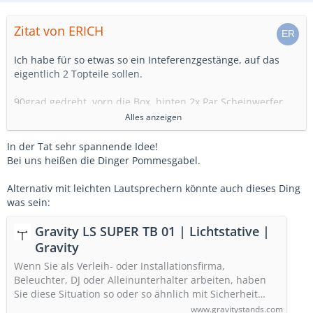
Zitat von ERICH
Ich habe für so etwas so ein Inteferenzgestänge, auf das
eigentlich 2 Topteile sollen.
90grad gedreht, vorn die Box, hinten 2x Par Scheinwerfer.
Alles anzeigen
Funktioniert super und verhindert den Ständerwald.
Ausfälle aufgrund von Vibration konnte ich in 10 Jahren
In der Tat sehr spannende Idee!
nicht feststellen.
Bei uns heißen die Dinger Pommesgabel.
Man braucht natürlich eins, das sich einstellen lässt, um
Alternativ mit leichten Lautsprechern könnte auch dieses Ding
halbwegs einen gescheiten Schwerpunkt hin zu bekommen.
was sein:
Gravity LS SUPER TB 01 | Lichtstative |
Gravity
Wenn Sie als Verleih- oder Installationsfirma,
Beleuchter, DJ oder Alleinunterhalter arbeiten, haben
Sie diese Situation so oder so ähnlich mit Sicherheit…
www.gravitystands.com