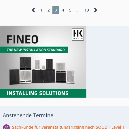
1
2
3
4
5
…
19
Anstehende Termine
Sachkunde für Veranstaltungsrigging nach SQQ2 | Level 1